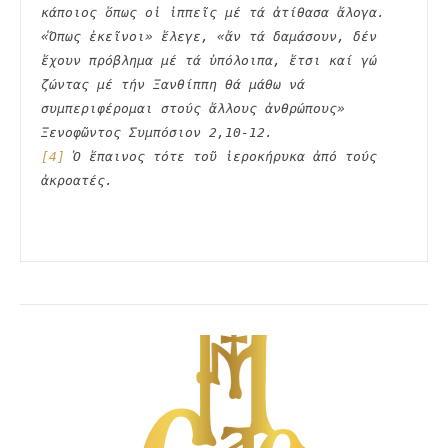
κάποιος ὅπως οἱ ἱππεῖς μέ τά ἀτίθασα ἄλογα. 
«Ὅπως ἐκεῖνοι» ἔλεγε, «ἄν τά δαμάσουν, δέν 
ἔχουν πρόβλη­μα μέ τά ὑπόλοιπα, ἔτσι καί γώ 
ζώντας μέ τήν Ξανθίππη θά μάθω νά 
συμπεριφέρομαι στούς ἄλλους ἀνθρώπους» 
[4]
 Ὁ ἔπαινος τότε τοῦ ἱεροκήρυκα ἀπό τούς 
ἀκροατές.
