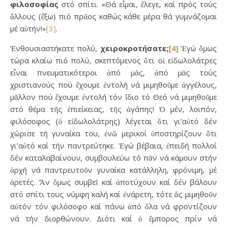
φιλοσοφίας
στό σπίτι. «Θά εἶμαι, ἔλεγε, καί πρός τούς
ἄλλους (ἔξω) πιό πρᾶος καθώς κάθε μέρα θά γυμνάζομαι
μέ αὐτήν!»
[3]
.
Ἐνθουσιαστήκατε πολύ,
χειροκροτήσατε;
[4]
Ἐγώ ὅμως
τώρα κλαίω πιό πολύ, σκεπτόμενος ὅτι οἱ εἰδωλολάτρες
εἶναι πνευματικότεροι ἀπό μᾶς, ἀπό μᾶς τούς
χριστιανούς πού ἔχουμε ἐντολή νά μιμηθοῦμε ἀγγέλους,
μᾶλλον πού ἔχουμε ἐντολή τόν ἴδιο τό Θεό νά μιμηθοῦμε
στό θέμα τῆς ἐπιείκειας, τῆς ἀγάπης! Ὁ μέν, λοιπόν,
φιλόσοφος (ὁ εἰδωλολάτρης) λέγεται ὅτι γι’αὐτό δέν
χώρισε τή γυναίκα του, ἐνῶ μερικοί ὑποστηρίζουν ὅτι
γι’αὐτό καί τήν παντρεύτηκε. Ἐγώ βέβαια, ἐπειδή πολλοί
δέν καταλαβαίνουν, συμβουλεύω τό πᾶν νά κάμουν στήν
ἀρχή νά παντρευτοῦν γυναίκα κατάλληλη, φρόνιμη, μέ
ἀρετές. Ἄν ὅμως συμβεῖ καί ἀποτύχουν καί δέν βάλουν
στό σπίτι τους νύμφη καλή καί ἐνάρετη, τότε ἄς μιμηθοῦν
αὐτόν τόν φιλόσοφο καί πάνω ἀπό ὅλα νά φροντίζουν
νά τήν διορθώνουν. Διότι καί ὁ ἔμπορος πρίν νά