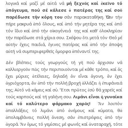
λογικά καί μαζί μέ αὐτά νά
μή ξεχνᾶς καί ἐκεῖνο τό
ἀπόγευμα, πού σέ κάλεσε ὁ πατέρας της καί σοῦ
παρέδωσε τήν κόρη του
σάν παρακαταθήκη. Ὅταν τήν
πῆρε μακρυά ἀπό ὅλους, καί ἀπό τήν μητέρα της καί ἀπό
τόν ἴδιο καί ἀπό τήν οἰκογένειά της καί καθ’ ὁλοκληρίαν
τήν παρέδωσε στά χέρια σου. Σκέψου ὅτι μετά τόν Θεό μέ
αὐτήν ἔχεις παιδιά, ἔγινες πατέρας καί ἀπό τήν ἄποψη
αὐτή νά συμπεριφερθεῖς ὄμορφα ἀπέναντί της.
Δέν βλέπεις τούς γεωργούς τή γῆ πού ἄρχισαν νά
καλλιεργοῦν πῶς τήν περιποιοῦνται μέ κάθε τρόπο, καί ἄς
ἔχει μύριες ἀτέλειες, δηλαδή ἄν εἶναι ἄγονη, ἄν ἔχει
ἀγριόχορτα, ἄν ἀπό τήν πολλή βροχή ἀλλάζει ἡ ἐπιφάνειά
της; Αὐτό νά κάμεις καί σύ. Ἔτσι πρῶτος ἐσύ θά χαρεῖς καί
τούς καρπούς καί τή γαλήνη σου.
Λιμάνι εἶναι ἡ γυναίκα
καί τό καλύτερο φάρμακο χαρᾶς!
Ἄν λοιπόν
ἀπαλλάξεις τό λιμάνι ἀπό ἀνέμους καί κύματα, θἀ
ἀπολαμβάνεις πολλή ἄνεση, σάν ἐπιστρέφεις ἀπό τήν
ἀγορά. Ἄν ὅμως τό γεμίσεις μέ φωνές καί ἀναταραχή, τότε