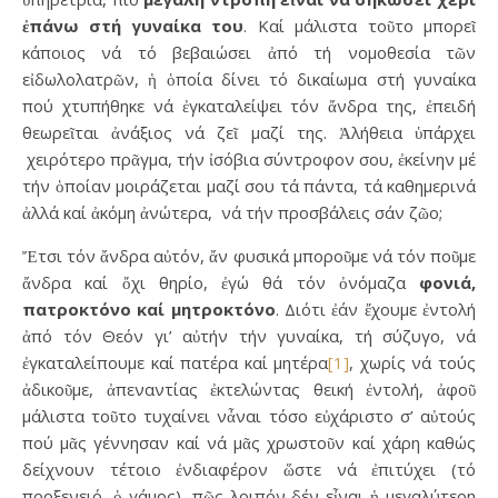
ἐπάνω στή γυναίκα του
. Καί μάλιστα τοῦτο μπορεῖ
κάποιος νά τό βεβαιώσει ἀπό τή νομοθεσία τῶν
εἰδωλολατρῶν, ἡ ὁποία δίνει τό δικαίωμα στή γυναίκα
πού χτυπήθηκε νά ἐγκαταλείψει τόν ἄνδρα της, ἐπειδή
θεωρεῖται ἀνάξιος νά ζεῖ μαζί της. Ἀλήθεια ὑπάρχει
χειρότερο πρᾶγμα, τήν ἰσόβια σύντροφον σου, ἐκείνην μέ
τήν ὁποίαν μοιράζεται μαζί σου τά πάντα, τά καθημερινά
ἀλλά καί ἀκόμη ἀνώτερα, νά τήν προσβάλεις σάν ζῶο;
Ἔτσι τόν ἄνδρα αὐτόν, ἄν φυσικά μποροῦμε νά τόν ποῦμε
ἄνδρα καί ὄχι θηρίο, ἐγώ θά τόν ὀνόμαζα
φονιά,
πατροκτόνο καί μητροκτόνο
. Διότι ἐάν ἔχουμε ἐντολή
ἀπό τόν Θεόν γι’ αὐτήν τήν γυναίκα, τή σύζυγο, νά
ἐγκαταλείπουμε καί πατέρα καί μητέρα
[1]
, χωρίς νά τούς
ἀδικοῦμε, ἀπεναντίας ἐκτελώντας θεική ἐντολή, ἀφοῦ
μάλιστα τοῦτο τυχαίνει νἆναι τόσο εὐχάριστο σ’ αὐτούς
πού μᾶς γέννησαν καί νά μᾶς χρωστοῦν καί χάρη καθώς
δείχνουν τέτοιο ἐνδιαφέρον ὥστε νά ἐπιτύχει (τό
προξενειό, ὁ γάμος), πῶς λοιπόν δέν εἶναι ἡ μεγαλύτερη