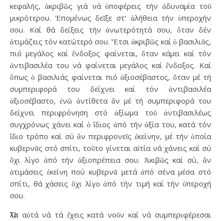
κεφαλῆς, ἀκριβῶς γιά νά ὑποφέρεις τήν ἀδυναμία τοῦ
μικρότερου. Ἑπομένως δεῖξε στ’ ἀλήθεια τήν ὑπεροχήν
σου. Καί θά δείξεις τήν ἀνωτερότητά σου, ὅταν δέν
ἀτιμάζεις τόν κατώτερό σου. Ἔτσι ἀκριβῶς καί ὁ βασιλιᾶς,
πιό μεγάλος καί ἔνδοξος φαίνεται, ὅταν κάμει καί τόν
ἀντιβασιλέα του νά φαίνεται μεγάλος καί ἔνδοξος. Καί
ὅπως ὁ βασιλιάς φαίνεται πιό ἀξιοσέβαστος, ὅταν μέ τή
συμπεριφορά του δείχνει καί τόν ἀντιβασιλέα
ἀξιοσέβαστο, ἐνῶ ἀντίθετα ἄν μέ τή συμπεριφορά του
δείχνει περιφρόνηση στό ἀξίωμα τοῦ ἀντιβασιλέως
συγχρόνως χάνει καί ὁ ἴδιος ἀπό τήν ἀξία του, κατά τόν
ἴδιο τρόπο καί σύ ἄν περιφρονεῖς ἐκείνην, μέ τήν ὁποία
κυβερνᾶς στό σπίτι, τοῦτο γίνεται αἰτία νά χάνεις καί σύ
ὄχι λίγο ἀπό τήν ἀξιοπρέπεια σου. Ἀκιβῶς καί σύ, ἄν
ἀτιμάσεις ἐκείνη πού κυβερνᾶ μετά ἀπό σένα μέσα στό
σπίτι, θά χάσεις ὄχι λίγο ἀπό τήν τιμή καί τήν ὑπεροχή
σου.
Ὅλα αὐτά νά τά ἔχεις κατά νοῦν καί νά συμπεριφέρεσαι