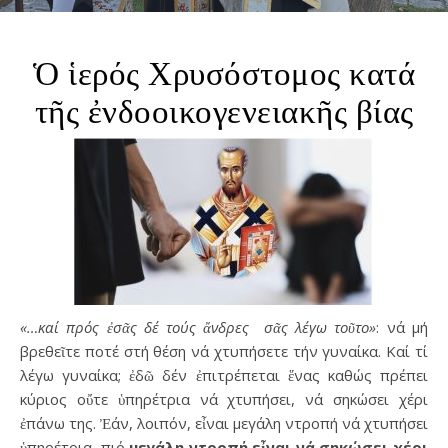
Ὁ ἱερός Χρυσόστομος κατά
τῆς ἐνδοοικογενειακῆς βίας
«…καί πρός ἐσᾶς δέ τούς ἄνδρες σᾶς λέγω τοῦτο»
: νά μή
βρεθεῖτε ποτέ στή θέση νά χτυπήσετε τήν γυναίκα. Καί τί
λέγω γυναίκα; ἐδῶ δέν ἐπιτρέπεται ἕνας καθώς πρέπει
κύριος οὔτε ὑπηρέτρια νά χτυπήσει, νά σηκώσει χέρι
ἐπάνω της. Ἐάν, λοιπόν, εἶναι μεγάλη ντροπή νά χτυπήσει
ὑπηρέτρια, πιό
μεγάλη ντροπή εἶναι νά σηκώσει χέρι