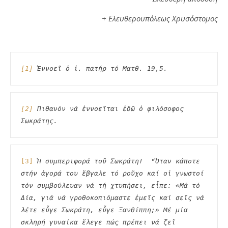
+ Ελευθερουπόλεως Χρυσόστομος
[1]
 Ἐννοεῖ ὁ ἱ. πατήρ τό Ματθ. 19,5.
[2]
 Πιθανόν νά ἐννοεῖται ἐδῶ ὁ φιλόσοφος 
Σωκράτης.
[3]
Ἡ συμπεριφορά τοῦ Σωκράτη!  "Ὄταν κάποτε 
στήν ἀγορά του ἔβγαλε τό ροῦχο καί οἱ γνωστοί 
τόν συμβούλευαν νά τή χτυπήσει, εἶπε: «Μά τό 
Δία, γιά νά γροθοκοπιόμαστε ἐμεῖς καί σεῖς νά 
λέτε εὖγε Σωκράτη, εὖγε Ξανθίππη;» Μέ μία 
σκληρή γυναίκα ἔλεγε πώς πρέπει νά ζεῖ 