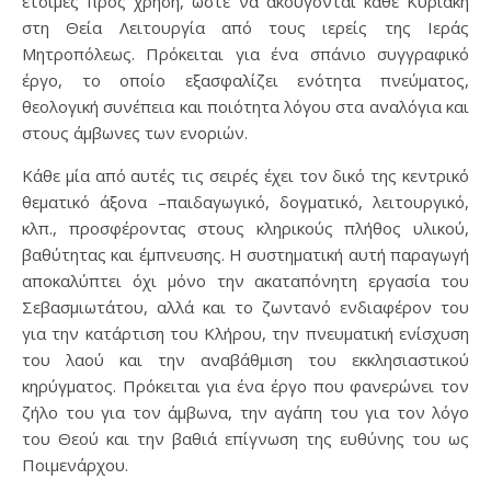
έτοιμες προς χρήση, ώστε να ακούγονται κάθε Κυριακή
στη Θεία Λειτουργία από τους ιερείς της Ιεράς
Μητροπόλεως. Πρόκειται για ένα σπάνιο συγγραφικό
έργο, το οποίο εξασφαλίζει ενότητα πνεύματος,
θεολογική συνέπεια και ποιότητα λόγου στα αναλόγια και
στους άμβωνες των ενοριών.
Κάθε μία από αυτές τις σειρές έχει τον δικό της κεντρικό
θεματικό άξονα –παιδαγωγικό, δογματικό, λειτουργικό,
κλπ., προσφέροντας στους κληρικούς πλήθος υλικού,
βαθύτητας και έμπνευσης. Η συστηματική αυτή παραγωγή
αποκαλύπτει όχι μόνο την ακαταπόνητη εργασία του
Σεβασμιωτάτου, αλλά και το ζωντανό ενδιαφέρον του
για την κατάρτιση του Κλήρου, την πνευματική ενίσχυση
του λαού και την αναβάθμιση του εκκλησιαστικού
κηρύγματος. Πρόκειται για ένα έργο που φανερώνει τον
ζήλο του για τον άμβωνα, την αγάπη του για τον λόγο
του Θεού και την βαθιά επίγνωση της ευθύνης του ως
Ποιμενάρχου.