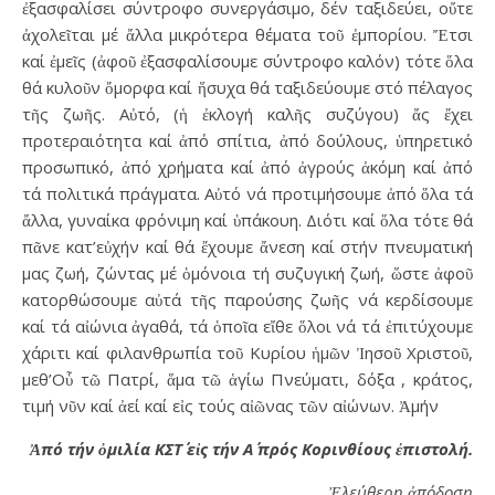
ἐξασφαλίσει σύντροφο συνεργάσιμο, δέν ταξιδεύει, οὔτε
ἀχολεῖται μέ ἄλλα μικρότερα θέματα τοῦ ἐμπορίου. Ἔτσι
καί ἐμεῖς (ἀφοῦ ἐξασφαλίσουμε σύντροφο καλόν) τότε ὅλα
θά κυλοῦν ὄμορφα καί ἥσυχα θά ταξιδεύουμε στό πέλαγος
τῆς ζωῆς. Αὐτό, (ἡ ἐκλογή καλῆς συζύγου) ἄς ἔχει
προτεραιότητα καί ἀπό σπίτια, ἀπό δούλους, ὑπηρετικό
προσωπικό, ἀπό χρήματα καί ἀπό ἀγρούς ἀκόμη καί ἀπό
τά πολιτικά πράγματα. Αὐτό νά προτιμήσουμε ἀπό ὅλα τά
ἄλλα, γυναίκα φρόνιμη καί ὑπάκουη. Διότι καί ὅλα τότε θά
πᾶνε κατ’εὐχήν καί θά ἔχουμε ἄνεση καί στήν πνευματική
μας ζωή, ζώντας μέ ὁμόνοια τή συζυγική ζωή, ὥστε ἀφοῦ
κατορθώσουμε αὐτά τῆς παρούσης ζωῆς νά κερδίσουμε
καί τά αἰώνια ἀγαθά, τά ὁποῖα εἴθε ὅλοι νά τά ἐπιτύχουμε
χάριτι καί φιλανθρωπία τοῦ Κυρίου ἡμῶν Ἰησοῦ Χριστοῦ,
μεθ’Οὗ τῶ Πατρί, ἅμα τῶ ἁγίω Πνεύματι, δόξα , κράτος,
τιμή νῦν καί ἀεί καί εἰς τούς αἰῶνας τῶν αἰώνων. Ἀμήν
Ἀπό τήν ὀμιλία ΚΣΤ΄ εἰς τήν Α΄ πρός Κορινθίους ἐπιστολή.
Ἐλεύθερη ἀπόδοση