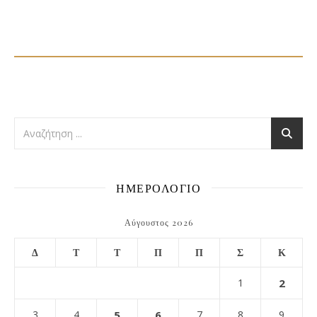
ΗΜΕΡΟΛΟΓΙΟ
Αύγουστος 2026
Δ
Τ
Τ
Π
Π
Σ
Κ
1
2
3
4
5
6
7
8
9