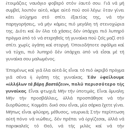
ἑτοιμάζεις ναυάγιο φοβερό στόν ἐαυτό σου. Γιά νά μή
συμβεῖ, λοιπόν αὐτό, κάμε αὐτό πού σοῦ λέγω: ὅταν γίνει
κάτι ἀτύχημα στό σπίτι ἐξαιτίας της, νά τήν
παρηγορήσεις, νά μήν κάμεις πιό μεγάλη τή στενοχώρια
της. Διότι καί ἄν ὅλα τά χάσεις δέν ὑπάρχει πιό λυπηρό
πρᾶγμα ἀπό τό νά στερηθεῖς τή γυναίκα πού ζεῖς μαζί στό
σπίτι χωρίς ἀγάπη καί στοργή. Ὁποιοδήποτε σφάλμα καί
νά τύχει, πιό λυπηρό δέν ὑπάρχει ἀπό νά εἶσαι μέ τή
γυναίκα σου μαλωμένος.
Ἑπομένως καί γιά ὅλα αὐτά ἄς εἶναι τό πιό ἀκριβό πρᾶγμα
γιά σένα ἡ ἀγάπη τῆς γυναίκας.
Ἐάν ὀφείλουμε
«ἀλλήλων τά βάρη βαστάζειν»
, πολύ περισσότερο τῆς
γυναίκας
. Εἶναι φτωχιά; Μήν τήν ὑποτιμᾶς. Εἶναι ἄμυαλη;
Μήν τήν προσβάλλεις, ἀλλά προσπάθησε νά τήν
διορθώσεις. Κομμάτι δικό σου εἶναι, μία σάρκα ἔχετε γίνει.
Μήπως εἶναι φλύαρη, μέθυσος, νευρικιά; Στήν περίπτωση
αὐτή πόνο νά νιώθεις, δέν πρέπει νά ὀργίζεσαι, ἀλλά νά
παρακαλεῖς τό Θεό, νά τῆς μιλᾶς καί νά τήν