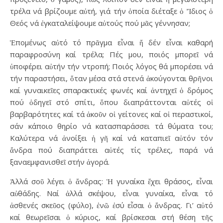
τρέλα νά βρίζουμε αὐτή, γιά τήν ὁποία διέταξε ὁ Ἴδιος ὁ
Θεός νά ἐγκαταλείψουμε αὐτούς πού μᾶς γέννησαν;
Ἑπομένως αὐτό τό πρᾶγμα εἶναι ἤ δέν εἶναι καθαρή
παραφροσύνη καί τρέλα; Πές μου, ποιός μπορεῖ νά
ὑποφέρει αὐτήν τήν ντροπή; Ποιός λόγος θά μπορέσει νά
τήν παραστήσει, ὅταν μέσα στά στενά ἀκούγονται θρῆνοι
καί γυναικεῖες σπαρακτικές φωνές καί ἀντηχεῖ ὁ δρόμος
πού ὁδηγεῖ στό σπίτι, ὅπου διαπράττονται αὐτές οἱ
βαρβαρότητες καί τά ἀκοῦν οἱ γείτονες καί οἱ περαστικοί,
σάν κάποιο θηρίο νά κατασπαράσσει τά θύματα του;
Καλύτερα νά ἀνοίξει ἡ γῆ καί νά καταπιεῖ αὐτόν τόν
ἄνδρα πού διαπράττει αὐτές τίς τρέλες, παρά νά
ξαναεμφανισθεῖ στήν ἀγορά.
Ἀλλά σοῦ λέγει ὁ ἄνδρας: Ἡ γυναίκα ἔχει θράσος, εἶναι
αὐθάδης. Ναί ἀλλά σκέψου, εἶναι γυναίκα, εἶναι τό
ἀσθενές σκεῦος (φύλο), ἐνῶ ἐσύ εἶσαι ὁ ἄνδρας. Γι’ αὐτό
καί θεωρεῖσαι ὁ κύριος, καί βρίσκεσαι στή θέση τῆς