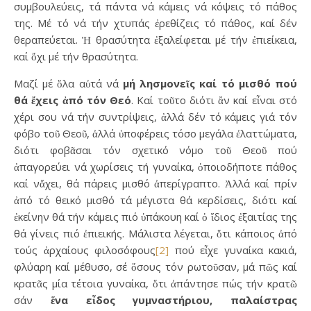
συμβουλεύεις, τά πάντα νά κάμεις νά κόψεις τό πάθος
της. Μέ τό νά τήν χτυπάς ἐρεθίζεις τό πάθος, καί δέν
θεραπεύεται. Ἡ θρασύτητα ἐξαλείφεται μέ τήν ἐπιείκεια,
καί ὄχι μέ τήν θρασύτητα.
Μαζί μέ ὅλα αὐτά νά
μή λησμονεῖς καί τό μισθό πού
θά ἔχεις ἀπό τόν Θεό
. Καί τοῦτο διότι ἄν καί εἶναι στό
χέρι σου νά τήν συντρίψεις, ἀλλά δέν τό κάμεις γιά τόν
φόβο τοῦ Θεοῦ, ἀλλά ὑποφέρεις τόσο μεγάλα ἐλαττώματα,
διότι φοβᾶσαι τόν σχετικό νόμο τοῦ Θεοῦ πού
ἀπαγορεύει νά χωρίσεις τή γυναίκα, ὁποιοδήποτε πάθος
καί νἄχει, θά πάρεις μισθό ἀπερίγραπτο. Ἀλλά καί πρίν
ἀπό τό θεικό μισθό τά μέγιστα θά κερδίσεις, διότι καί
ἐκείνην θά τήν κάμεις πιό ὑπάκουη καί ὁ ἴδιος ἐξαιτίας της
θά γίνεις πιό ἐπιεικής. Μάλιστα λέγεται, ὅτι κάποιος ἀπό
τούς ἀρχαίους φιλοσόφους
[2]
πού εἶχε γυναίκα κακιά,
φλύαρη καί μέθυσο, σέ ὅσους τόν ρωτοῦσαν, μά πῶς καί
κρατᾶς μία τέτοια γυναίκα, ὅτι ἀπάντησε πώς τήν κρατῶ
σάν
ἕνα εἶδος γυμναστήριου, παλαίστρας