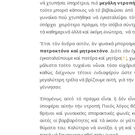
νά χτυπήσει ὑπηρέτρια, πιό
μεγάλη ντροπή
τοῦτο μπορεῖ κάποιος νά τό βεβαιώσει ἀπό 
γυναίκα πού χτυπήθηκε νά ἐγκαταλείψει τόν
ὑπάρχει χειρότερο πρᾶγμα, τήν ἰσόβια σύντρ
τά καθημερινά ἀλλά καί ἀκόμη ἀνώτερα, νά 
Ἔτσι τόν ἄνδρα αὐτόν, ἄν φυσικά μποροῦμε
πατροκτόνο καί μητροκτόνο
. Διότι ἐάν 
ἐγκαταλείπουμε καί πατέρα καί μητέρα
[1]
, χ
μάλιστα τοῦτο τυχαίνει νἆναι τόσο εὐχάρι
καθώς δείχνουν τέτοιο ἐνδιαφέρον ὥστε ν
μεγαλύτερη τρέλα νά βρίζουμε αὐτή, γιά τήν
γέννησαν;
Ἑπομένως αὐτό τό πρᾶγμα εἶναι ἤ δέν εἶν
ὑποφέρει αὐτήν τήν ντροπή; Ποιός λόγος θ
θρῆνοι καί γυναικεῖες σπαρακτικές φωνές κ
αὐτές οἱ βαρβαρότητες καί τά ἀκοῦν οἱ γεί
θύματα του; Καλύτερα νά ἀνοίξει ἡ γῆ καί 
παρά νά ξαναεμφανισθεῖ στήν ἀγορά.