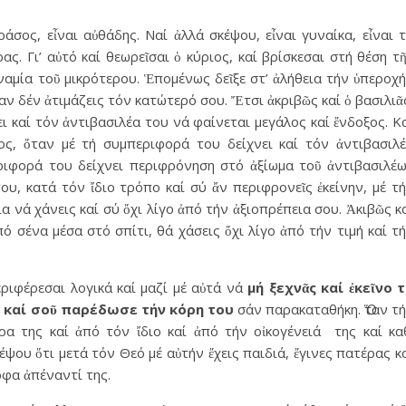
άσος, εἶναι αὐθάδης. Ναί ἀλλά σκέψου, εἶναι γυναίκα, εἶναι 
ας. Γι’ αὐτό καί θεωρεῖσαι ὁ κύριος, καί βρίσκεσαι στή θέση τ
ναμία τοῦ μικρότερου. Ἑπομένως δεῖξε στ’ ἀλήθεια τήν ὑπεροχ
αν δέν ἀτιμάζεις τόν κατώτερό σου. Ἔτσι ἀκριβῶς καί ὁ βασιλιᾶ
ει καί τόν ἀντιβασιλέα του νά φαίνεται μεγάλος καί ἔνδοξος. Κ
ος, ὅταν μέ τή συμπεριφορά του δείχνει καί τόν ἀντιβασιλ
ριφορά του δείχνει περιφρόνηση στό ἀξίωμα τοῦ ἀντιβασιλέ
ου, κατά τόν ἴδιο τρόπο καί σύ ἄν περιφρονεῖς ἐκείνην, μέ τ
ία νά χάνεις καί σύ ὄχι λίγο ἀπό τήν ἀξιοπρέπεια σου. Ἀκιβῶς κ
πό σένα μέσα στό σπίτι, θά χάσεις ὄχι λίγο ἀπό τήν τιμή καί τ
εριφέρεσαι λογικά καί μαζί μέ αὐτά νά
μή ξεχνᾶς καί ἐκεῖνο 
ς καί σοῦ παρέδωσε τήν κόρη του
σάν παρακαταθήκη. Ὅταν τ
α της καί ἀπό τόν ἴδιο καί ἀπό τήν οἰκογένειά της καί κα
ψου ὅτι μετά τόν Θεό μέ αὐτήν ἔχεις παιδιά, ἔγινες πατέρας κ
φα ἀπέναντί της.