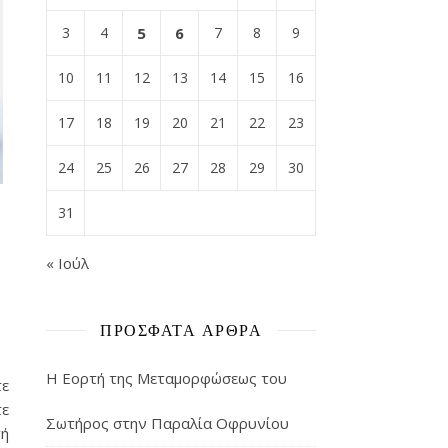
3
4
5
6
7
8
9
10
11
12
13
14
15
16
17
18
19
20
21
22
23
24
25
26
27
28
29
30
31
« Ιούλ
ΠΡΌΣΦΑΤΑ ΆΡΘΡΑ
Η Εορτή της Μεταμορφώσεως του
τε
τε
Σωτήρος στην Παραλία Οφρυνίου
πή