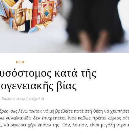
ΝΈΑ
υσόστομος κατά τῆς
ογενειακῆς βίας
3 Ιουλίου 2024
/
0 σχόλια
νδρες σᾶς λέγω τοῦτο»
: νά μή βρεθεῖτε ποτέ στή θέση νά χτυπήσε
έγω γυναίκα; ἐδῶ δέν ἐπιτρέπεται ἕνας καθώς πρέπει κύριος οὔ
, νά σηκώσει χέρι ἐπάνω της. Ἐάν, λοιπόν, εἶναι μεγάλη ντρο