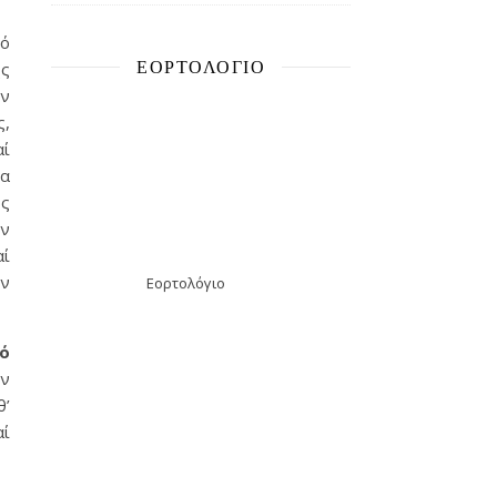
τό
ΕΟΡΤΟΛΌΓΙΟ
ῆς
ήν
ς,
αί
έα
ως
ήν
αί
ήν
Εορτολόγιο
τό
ήν
θ’
αί