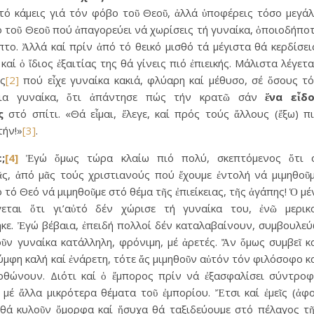
 τό κάμεις γιά τόν φόβο τοῦ Θεοῦ, ἀλλά ὑποφέρεις τόσο μεγά
ο τοῦ Θεοῦ πού ἀπαγορεύει νά χωρίσεις τή γυναίκα, ὁποιοδήπο
το. Ἀλλά καί πρίν ἀπό τό θεικό μισθό τά μέγιστα θά κερδίσει
καί ὁ ἴδιος ἐξαιτίας της θά γίνεις πιό ἐπιεικής. Μάλιστα λέγετα
ς
[2]
πού εἶχε γυναίκα κακιά, φλύαρη καί μέθυσο, σέ ὅσους τ
οια γυναίκα, ὅτι ἀπάντησε πώς τήν κρατῶ σάν
ἕνα εἶδ
ς
στό σπίτι. «Θά εἶμαι, ἔλεγε, καί πρός τούς ἄλλους (ἔξω) π
τήν!»
[3]
.
;
[4]
Ἐγώ ὅμως τώρα κλαίω πιό πολύ, σκεπτόμενος ὅτι 
ᾶς, ἀπό μᾶς τούς χριστιανούς πού ἔχουμε ἐντολή νά μιμηθοῦ
 τό Θεό νά μιμηθοῦμε στό θέμα τῆς ἐπιείκειας, τῆς ἀγάπης! Ὁ μέ
εται ὅτι γι’αὐτό δέν χώρισε τή γυναίκα του, ἐνῶ μερικ
ηκε. Ἐγώ βέβαια, ἐπειδή πολλοί δέν καταλαβαίνουν, συμβουλε
ν γυναίκα κατάλληλη, φρόνιμη, μέ ἀρετές. Ἄν ὅμως συμβεῖ κ
μφη καλή καί ἐνάρετη, τότε ἄς μιμηθοῦν αὐτόν τόν φιλόσοφο κ
θώνουν. Διότι καί ὁ ἔμπορος πρίν νά ἐξασφαλίσει σύντρο
ι μέ ἄλλα μικρότερα θέματα τοῦ ἐμπορίου. Ἔτσι καί ἐμεῖς (ἀφ
θά κυλοῦν ὄμορφα καί ἥσυχα θά ταξιδεύουμε στό πέλαγος τ