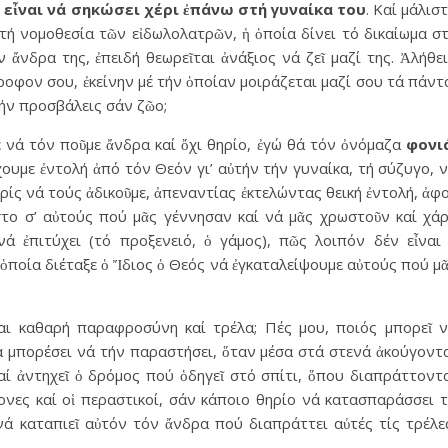
 εἶναι νά σηκώσει χέρι ἐπάνω στή γυναίκα του
. Καί μάλισ
τή νομοθεσία τῶν εἰδωλολατρῶν, ἡ ὁποία δίνει τό δικαίωμα σ
 ἄνδρα της, ἐπειδή θεωρεῖται ἀνάξιος νά ζεῖ μαζί της. Ἀλήθε
οφον σου, ἐκείνην μέ τήν ὁποίαν μοιράζεται μαζί σου τά πάντ
τήν προσβάλεις σάν ζῶο;
 νά τόν ποῦμε ἄνδρα καί ὄχι θηρίο, ἐγώ θά τόν ὀνόμαζα
φονι
ἔχουμε ἐντολή ἀπό τόν Θεόν γι’ αὐτήν τήν γυναίκα, τή σύζυγο, 
ωρίς νά τούς ἀδικοῦμε, ἀπεναντίας ἐκτελώντας θεική ἐντολή, ἀφ
στο σ’ αὐτούς πού μᾶς γέννησαν καί νά μᾶς χρωστοῦν καί χά
ά ἐπιτύχει (τό προξενειό, ὁ γάμος), πῶς λοιπόν δέν εἶναι
 ὁποία διέταξε ὁ Ἴδιος ὁ Θεός νά ἐγκαταλείψουμε αὐτούς πού μ
αι καθαρή παραφροσύνη καί τρέλα; Πές μου, ποιός μπορεῖ 
ά μπορέσει νά τήν παραστήσει, ὅταν μέσα στά στενά ἀκούγοντ
αί ἀντηχεῖ ὁ δρόμος πού ὁδηγεῖ στό σπίτι, ὅπου διαπράττοντ
τονες καί οἱ περαστικοί, σάν κάποιο θηρίο νά κατασπαράσσει 
νά καταπιεῖ αὐτόν τόν ἄνδρα πού διαπράττει αὐτές τίς τρέλε