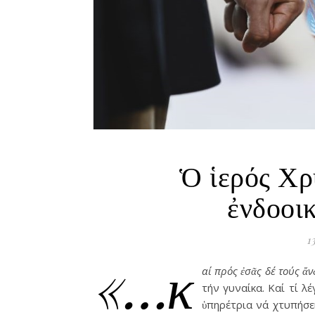
Ὁ ἱερός Χρ
ἐνδοοικ
1
«…κ
αί πρός ἐσᾶς δέ τούς ἄ
τήν γυναίκα. Καί τί λ
ὑπηρέτρια νά χτυπήσει