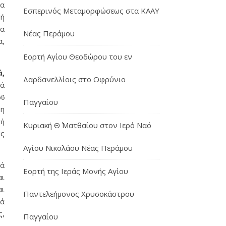
τα
Εσπερινός Μεταμορφώσεως στα ΚΑΑΥ
τή
ια
Νέας Περάμου
α,
Εορτή Αγίου Θεοδώρου του εν
ά,
Δαρδανελλίοις στο Οφρύνιο
νά
οῦ
Παγγαίου
ρη
 ἡ
Κυριακή Θ΄ Ματθαίου στον Ιερό Ναό
ᾶς
Αγίου Νικολάου Νέας Περάμου
νά
Εορτή της Ιεράς Μονής Αγίου
αι
αι
Παντελεήμονος Χρυσοκάστρου
τά
ς,
Παγγαίου