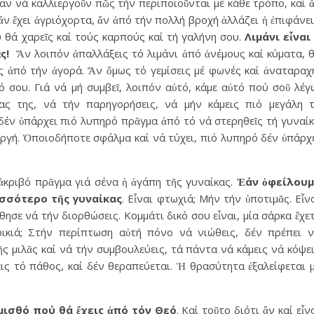
αν νά καλλιεργοῦν πῶς τήν περιποιοῦνται μέ κάθε τρόπο, καί 
, ἄν ἔχει ἀγριόχορτα, ἄν ἀπό τήν πολλή βροχή ἀλλάζει ἡ ἐπιφάνε
ύ θά χαρεῖς καί τούς καρπούς καί τή γαλήνη σου.
Λιμάνι εἶναι
ς!
Ἄν λοιπόν ἀπαλλάξεις τό λιμάνι ἀπό ἀνέμους καί κύματα, 
ς ἀπό τήν ἀγορά. Ἄν ὅμως τό γεμίσεις μέ φωνές καί ἀναταραχ
 σου. Γιά νά μή συμβεῖ, λοιπόν αὐτό, κάμε αὐτό πού σοῦ λέγ
ίας της, νά τήν παρηγορήσεις, νά μήν κάμεις πιό μεγάλη 
 δέν ὑπάρχει πιό λυπηρό πρᾶγμα ἀπό τό νά στερηθεῖς τή γυναί
οργή. Ὁποιοδήποτε σφάλμα καί νά τύχει, πιό λυπηρό δέν ὑπάρχ
 ἀκριβό πρᾶγμα γιά σένα ἡ ἀγάπη τῆς γυναίκας.
Ἐάν ὀφείλουμ
σσότερο τῆς γυναίκας
. Εἶναι φτωχιά; Μήν τήν ὑποτιμᾶς. Εἶν
σε νά τήν διορθώσεις. Κομμάτι δικό σου εἶναι, μία σάρκα ἔχε
ρικιά; Στήν περίπτωση αὐτή πόνο νά νιώθεις, δέν πρέπει 
ῆς μιλᾶς καί νά τήν συμβουλεύεις, τά πάντα νά κάμεις νά κόψε
ις τό πάθος, καί δέν θεραπεύεται. Ἡ θρασύτητα ἐξαλείφεται 
 μισθό πού θά ἔχεις ἀπό τόν Θεό
. Καί τοῦτο διότι ἄν καί εἶν