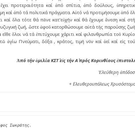
 ἔχει προτεραιότητα καί ἀπό σπίτια, ἀπό δούλους, ὑπηρετι
μη καί ἀπό τά πολιτικά πράγματα. Αὐτό νά προτιμήσουμε ἀπό ὅ
ι καί ὅλα τότε θά πᾶνε κατ’εὐχήν καί θά ἔχουμε ἄνεση καί στ
 συζυγική ζωή, ὥστε ἀφοῦ κατορθώσουμε αὐτά τῆς παρούσης ζω
α εἴθε ὅλοι νά τά ἐπιτύχουμε χάριτι καί φιλανθρωπία τοῦ Κυρί
ῶ ἁγίω Πνεύματι, δόξα , κράτος, τιμή νῦν καί ἀεί καί εἰς το
Ἀπό τήν ὀμιλία ΚΣΤ΄ εἰς τήν Α΄ πρός Κορινθίους ἐπιστολ
Ἐλεύθερη ἀπόδοσ
+ Ελευθερουπόλεως Χρυσόστομ
οφος Σωκράτης.