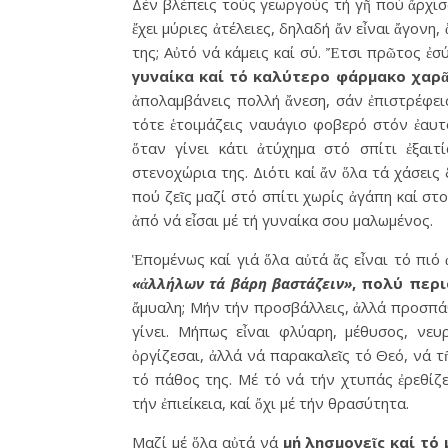
Δέν βλέπεις τούς γεωργούς τή γῆ πού ἄρχισ
ἔχει μύριες ἀτέλειες, δηλαδή ἄν εἶναι ἄγονη
της; Αὐτό νά κάμεις καί σύ. Ἔτσι πρῶτος ἐσ
γυναίκα καί τό καλύτερο φάρμακο χαρᾶ
ἀπολαμβάνεις πολλή ἄνεση, σάν ἐπιστρέφει
τότε ἑτοιμάζεις ναυάγιο φοβερό στόν ἐαυτό
ὅταν γίνει κάτι ἀτύχημα στό σπίτι ἐξαιτ
στενοχώρια της. Διότι καί ἄν ὅλα τά χάσεις
πού ζεῖς μαζί στό σπίτι χωρίς ἀγάπη καί στ
ἀπό νά εἶσαι μέ τή γυναίκα σου μαλωμένος.
Ἑπομένως καί γιά ὅλα αὐτά ἄς εἶναι τό πιό
«ἀλλήλων τά βάρη βαστάζειν»
, πολύ περι
ἄμυαλη; Μήν τήν προσβάλλεις, ἀλλά προσπάθη
γίνει. Μήπως εἶναι φλύαρη, μέθυσος, νευ
ὀργίζεσαι, ἀλλά νά παρακαλεῖς τό Θεό, νά τ
τό πάθος της. Μέ τό νά τήν χτυπάς ἐρεθίζε
τήν ἐπιείκεια, καί ὄχι μέ τήν θρασύτητα.
Μαζί μέ ὅλα αὐτά νά
μή λησμονεῖς καί τό