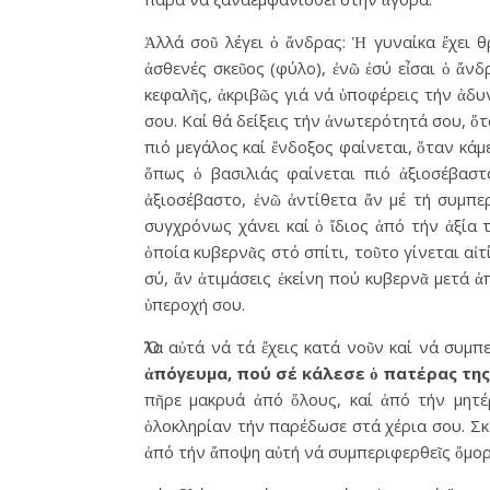
Ἀλλά σοῦ λέγει ὁ ἄνδρας: Ἡ γυναίκα ἔχει θρ
ἀσθενές σκεῦος (φύλο), ἐνῶ ἐσύ εἶσαι ὁ ἄνδρ
κεφαλῆς, ἀκριβῶς γιά νά ὑποφέρεις τήν ἀδυ
σου. Καί θά δείξεις τήν ἀνωτερότητά σου, ὅτ
πιό μεγάλος καί ἔνδοξος φαίνεται, ὅταν κάμ
ὅπως ὁ βασιλιάς φαίνεται πιό ἀξιοσέβαστ
ἀξιοσέβαστο, ἐνῶ ἀντίθετα ἄν μέ τή συμπε
συγχρόνως χάνει καί ὁ ἴδιος ἀπό τήν ἀξία τ
ὁποία κυβερνᾶς στό σπίτι, τοῦτο γίνεται αἰτ
σύ, ἄν ἀτιμάσεις ἐκείνη πού κυβερνᾶ μετά ἀ
ὑπεροχή σου.
Ὅλα αὐτά νά τά ἔχεις κατά νοῦν καί νά συμπ
ἀπόγευμα, πού σέ κάλεσε ὁ πατέρας τη
πῆρε μακρυά ἀπό ὅλους, καί ἀπό τήν μητέρ
ὁλοκληρίαν τήν παρέδωσε στά χέρια σου. Σκέ
ἀπό τήν ἄποψη αὐτή νά συμπεριφερθεῖς ὄμορ