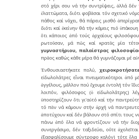
στό χέρι σου νά τήν συντρίψεις, ἀλλά δέν
ἐλαττώματα, διότι φοβᾶσαι τόν σχετικό νόμ
πάθος καί νἄχει, θά πάρεις μισθό ἀπερίγραπ
διότι καί ἐκείνην θά τήν κάμεις πιό ὑπάκουη 
ὅτι κάποιος ἀπό τούς ἀρχαίους φιλοσόφου
ρωτοῦσαν, μά πῶς καί κρατᾶς μία τέτ
γυμναστήριου, παλαίστρας φιλοσοφία
πρᾶος καθώς κάθε μέρα θά γυμνάζομαι μέ αὐ
Ἐνθουσιαστήκατε πολύ,
χειροκροτήσατε
εἰδωλολάτρες εἶναι πνευματικότεροι ἀπό μ
ἀγγέλους, μᾶλλον πού ἔχουμε ἐντολή τόν ἴδιο
λοιπόν, φιλόσοφος (ὁ εἰδωλολάτρης) λέγ
ὑποστηρίζουν ὅτι γι’αὐτό καί τήν παντρεύτ
τό πᾶν νά κάμουν στήν ἀρχή νά παντρευτοῦ
ἀποτύχουν καί δέν βάλουν στό σπίτι τους νύ
πάνω ἀπό ὅλα νά φροντίζουν νά τήν διορ
συνεργάσιμο, δέν ταξιδεύει, οὔτε ἀχολεῖτα
ἐξασφαλίσουμε σύντροφο καλόν) τότε ὅλα 