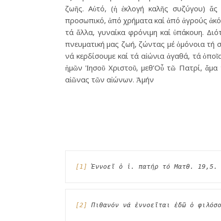
ζωῆς. Αὐτό, (ἡ ἐκλογή καλῆς συζύγου) ἄς
προσωπικό, ἀπό χρήματα καί ἀπό ἀγρούς ἀκό
τά ἄλλα, γυναίκα φρόνιμη καί ὑπάκουη. Διότ
πνευματική μας ζωή, ζώντας μέ ὁμόνοια τή
νά κερδίσουμε καί τά αἰώνια ἀγαθά, τά ὁποῖ
ἡμῶν Ἰησοῦ Χριστοῦ, μεθ’Οὗ τῶ Πατρί, ἅμα τ
αἰῶνας τῶν αἰώνων. Ἀμήν
[1]
 Ἐννοεῖ ὁ ἱ. πατήρ τό Ματθ. 19,5.
[2]
 Πιθανόν νά ἐννοεῖται ἐδῶ ὁ φιλόσ