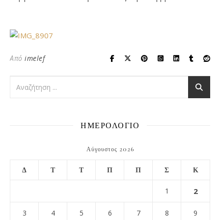
Από
imelef
ΗΜΕΡΟΛΟΓΙΟ
Αύγουστος 2026
Δ
Τ
Τ
Π
Π
Σ
Κ
1
2
3
4
5
6
7
8
9