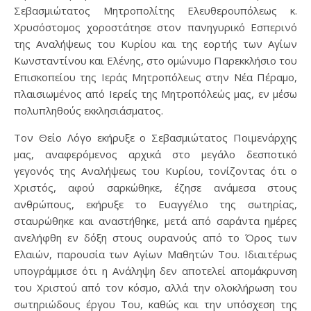
Σεβασμιώτατος Μητροπολίτης Ελευθερουπόλεως κ.
Χρυσόστομος χοροστάτησε στον πανηγυρικό Εσπερινό
της Αναλήψεως του Κυρίου και της εορτής των Αγίων
Κωνσταντίνου και Ελένης, στο ομώνυμο Παρεκκλήσιο του
Επισκοπείου της Ιεράς Μητροπόλεως στην Νέα Πέραμο,
πλαισιωμένος από Ιερείς της Μητροπόλεώς μας, εν μέσω
πολυπληθούς εκκλησιάσματος.
Τον Θείο Λόγο εκήρυξε ο Σεβασμιώτατος Ποιμενάρχης
μας, αναφερόμενος αρχικά στο μεγάλο δεσποτικό
γεγονός της Αναλήψεως του Κυρίου, τονίζοντας ότι ο
Χριστός, αφού σαρκώθηκε, έζησε ανάμεσα στους
ανθρώπους, εκήρυξε το Ευαγγέλιο της σωτηρίας,
σταυρώθηκε και αναστήθηκε, μετά από σαράντα ημέρες
ανελήφθη εν δόξη στους ουρανούς από το Όρος των
Ελαιών, παρουσία των Αγίων Μαθητών Του. Ιδιαιτέρως
υπογράμμισε ότι η Ανάληψη δεν αποτελεί απομάκρυνση
του Χριστού από τον κόσμο, αλλά την ολοκλήρωση του
σωτηριώδους έργου Του, καθώς και την υπόσχεση της