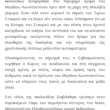
Ακολούθως αναφέρθηκε στο περίφημο όραμα του
Μεγάλου Κωνσταντίνου πριν από τη μάχη στη Μουλβία
γέφυρα, όταν είδε στον ουρανό το σημείο του Τιμίου
Σταυρού και τα λόγια «Εν τούτω νίκα». Επεσήμανε ότι με
τη δύναμη του Σταυρού και με την πίστη στον Χριστό
κατόρθωσε να νικήσει τον αντίπαλό του και να καταστεί
μονοκράτωρ, ανοίγοντας πλέον τον δρόμο για την
ελευθερία της Εκκλησίας και την επικράτηση της
χριστιανικής πίστεως μέσα στην αυτοκρατορία.
Ολοκληρώνοντας το κήρυγμά του, ο Σεβασμιώτατος
ευχήθηκε ο Κύριος να αναδεικνύει και στη σύγχρονη
εποχή ηγέτες με πίστη, σοφία και αγάπη προς τον
άνθρωπο, κατά το πρότυπο του Μεγάλου Κωνσταντίνου,
ώστε να οδηγούν τους λαούς με δικαιοσύνη και φόβο
Θεού.
Στο τέλος της Ακολουθίας διαβάσθηκε τρισάγιο στον
παρακείμενο τάφο του αειμνήστου κτίτορος του Ναού,
Μητροπολίτου Ελευθερουπόλεως κυρού Αμβροσίου.