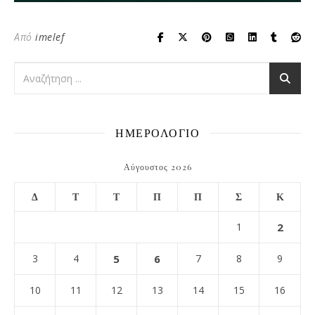
Από
imelef
ΗΜΕΡΟΛΟΓΙΟ
Αύγουστος 2026
Δ
Τ
Τ
Π
Π
Σ
Κ
1
2
3
4
5
6
7
8
9
10
11
12
13
14
15
16