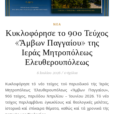
ΝΈΑ
Κυκλοφόρησε το 90ο Τεύχος
«Ἄμβων Παγγαίου» της
Ιεράς Μητροπόλεως
Ελευθερουπόλεως
6 Ιουλίου 2026
/
0 σχόλια
Κυκλοφόρησε τό νέο τεῦχος τοῦ περιοδικοῦ τῆς Ἱερᾶς
Μητροπόλεως Ἐλευθερουπόλεως «Ἄμβων Παγγαίου»,
90ό τεῦχος, περιόδου Ἀπριλίου – Ἰουνίου 2026. Τό νέο
τεῦχος περιλαμβάνει ἐγκυκλίους καί θεολογικές μελέτες,
ἱστορικά καί ἐπίκαιρα θέματα, καθώς καί τά χρονικά τῆς