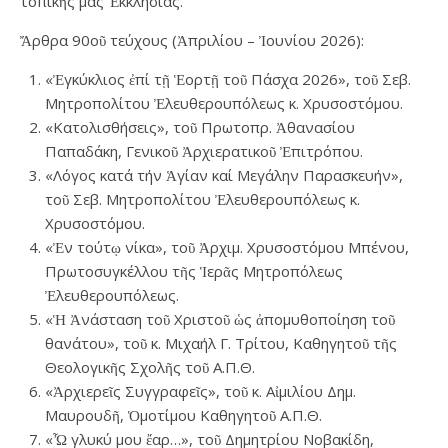
τοπικῆς μας Ἐκκλησίας.
Ἄρθρα 90οῦ τεύχους (Ἀπριλίου – Ἰουνίου 2026):
«Ἐγκύκλιος ἐπί τῇ Ἑορτῇ τοῦ Πάσχα 2026», τοῦ Σεβ.
Μητροπολίτου Ἐλευθερουπόλεως κ. Χρυσοστόμου.
«Κατολισθήσεις», τοῦ Πρωτοπρ. Ἀθανασίου
Παπαδάκη, Γενικοῦ Ἀρχιερατικοῦ Ἐπιτρόπου.
«Λόγος κατά τήν Ἁγίαν καί Μεγάλην Παρασκευήν»,
τοῦ Σεβ. Μητροπολίτου Ἐλευθερουπόλεως κ.
Χρυσοστόμου.
«Ἐν τούτῳ νίκα», τοῦ Ἀρχιμ. Χρυσοστόμου Μπένου,
Πρωτοσυγκέλλου τῆς Ἱερᾶς Μητροπόλεως
Ἐλευθερουπόλεως.
«Ἡ Ἀνάσταση τοῦ Χριστοῦ ὡς ἀπομυθοποίηση τοῦ
θανάτου», τοῦ κ. Μιχαήλ Γ. Τρίτου, Καθηγητοῦ τῆς
Θεολογικῆς Σχολῆς τοῦ Α.Π.Θ.
«Ἀρχιερεῖς Συγγραφεῖς», τοῦ κ. Αἰμιλίου Δημ.
Μαυρουδῆ, Ὁμοτίμου Καθηγητοῦ Α.Π.Θ.
«Ὦ γλυκύ μου ἔαρ…», τοῦ Δημητρίου Νοβακίδη,