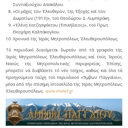
Συνταξιούχου Δασκάλου.
«Οἱ μάχες τῶν Ἐλευθερῶν, τῆς Ἐξοχῆς καί τῶν
Δωματίων (1913)», τοῦ Θεοδώρου Δ. Λυμπεράκη.
«Ἑλένη Χατζησφέκτου (Ἐπικήδειος)», τοῦ Πρωτ.
Θεοχάρη Καλπάκογλου.
Χρονικά τῆς Ἱερᾶς Μητροπόλεως Ἐλευθερουπόλεως.
Τό περιοδικό διανέμεται δωρεάν ἀπό τά γραφεῖα τῆς
Ἱερᾶς Μητροπόλεως Ἐλευθερουπόλεως καί τούς Ἱερούς
Ναούς τῆς Μητροπολιτικῆς περιφερείας. Ἐπίσης,
μπορεῖτε νά διαβάσετε τό νέο τεῦχος, καθώς καί ὅλα τά
προηγούμενα τεύχη τοῦ περιοδικοῦ «Ἄμβων Παγγαίου»,
μέσα ἀπό τήν ἐπίσημη ἱστοσελίδα τῆς Ἱερᾶς Μητροπόλεως
Ἐλευθερουπόλεως.
www.imelef.gr