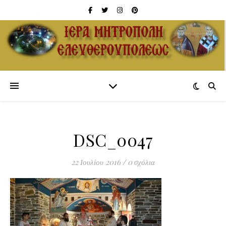
DSC_0047
22 Ιουλίου 2016
/
0 σχόλια