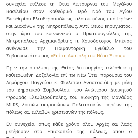
συνεχεία ετέλεσε τη Θεία Λειτουργία του Μεγάλου
Βασιλείου στον Καθεδρικό Ιερό Ναό του Αγίου
Ελευθερίου Ελευθερουπόλεως, πλαισιωμένος υπό Ιερέων
και Διακόνων της Μητροπόλεως. Αντί Θείου κηρύγματος,
στην ώρα του κοινωνικού ο Πρωτοσύγκέλλος της
Μητροπόλεως Αρχιμανδρίτης π. Χρυσόστομος Μπένος
ανέγνωσε την Ποιμαντορική Εγκύκλιο του
Σεβασμιωτάτου μας
«Eπί τη Aνατολή του Νέου Έτους».
Πριν την απόλυση της Θείας Λειτουργίας τελέσθηκε η
καθιερωμένη Δοξολογία επί τω Νέω Έτει, παρουσία του
Δημάρχου Παγγαίου κ. Φίλλιπου Αναστασιάδη με μέλη
του Δημοτικού Συμβουλίου, του Ανώτερου Διοικητού
Φρουράς Ελευθερούπολης, του Διοικητή της Μονάδας
MLRS, λοιπών εκπροσώπων Πολιτιστικών φορέων της
πόλεως και ευλαβών χριστιανών της πόλεως.
Εν συνεχεία, όπως κάθε χρόνο όλοι, Αρχές και λαός
μετέβησαν στο Επισκοπείο της πόλεως, όπου ο