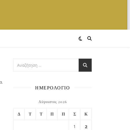
ει
ΗΜΕΡΟΛΟΓΙΟ
Αύγουστος 2026
Δ
Τ
Τ
Π
Π
Σ
Κ
1
2