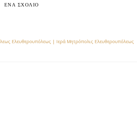
ΈΝΑ ΣΧΌΛΙΟ
όλεως Ελευθερουπόλεως | Ιερά Μητρόπολις Ελευθερουπόλεως