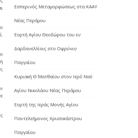
ως
Εσπερινός Μεταμορφώσεως στα ΚΑΑΥ
αι
Νέας Περάμου
το
ί.
Εορτή Αγίου Θεοδώρου του εν
Δαρδανελλίοις στο Οφρύνιο
ρο
κή
Παγγαίου
ος
Κυριακή Θ΄ Ματθαίου στον Ιερό Ναό
ον
Αγίου Νικολάου Νέας Περάμου
σε
Εορτή της Ιεράς Μονής Αγίου
ης
Παντελεήμονος Χρυσοκάστρου
Παγγαίου