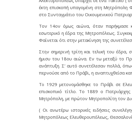
Αλεκτοροπόλεως υπάρχει σε ένα Τακτικό ( όπ
έκτη επισκοπή υπαγομένη στη Μητρόπολη Φι
στο Συνταγμάτιο του Οικουμενικού Πατριαρ
Τον 14ον όμως αιώνα, όταν παρήκμασε κ
εσωτερικό η έδρα της Μητροπόλεως. Συγκεκρ
Φαίνεται ότι στην μετακίνηση της συνετέλεσ
Στὴν σημερινή τρίτη και τελική του έδρα,
ήμισυ του 18ου αιώνα. Εν τω μεταξύ το Πράβ
ανάπτυξη. Σ’ αυτό συνετέλεσαν πολλά, όπ
περνούσε από το Πράβι, η αναπτυχθείσα καπ
Τὸ 1929 μετονομάσθηκε το Πράβι σε Ελευ
επισκοπικό τίτλο. Το 1889 ο Πατριάρχη
Μητρόπολη, με πρώτον Μητροπολίτη τον Δι
( Οι ανωτέρω ιστορικές ειδήσεις συνελέγ
Μητροπόλεως Ελευθερουπόλεως, Θεσσαλονί