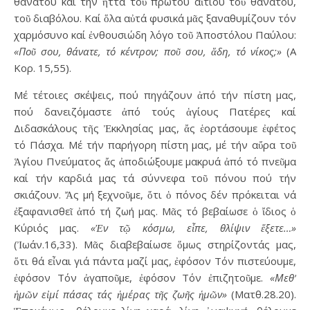
θανάτου καί τήν ἥττα τοῦ πρώτου αἴτιου τοῦ θανάτου,
τοῦ διαβόλου. Καί ὅλα αὐτά φυσικά μᾶς ξαναθυμίζουν τόν
χαρμόσυνο καί ἐνθουσιώδη λόγο τοῦ Ἀποστόλου Παύλου:
«Ποῦ σου, θάνατε, τό κέντρον; ποῦ σου, ἅδη, τό νίκος;»
(Α΄
Κορ. 15,55).
Μέ τέτοιες σκέψεις, πού πηγάζουν ἀπό τήν πίστη μας,
πού δανειζόμαστε ἀπό τούς ἁγίους Πατέρες καί
Διδασκάλους τῆς Ἐκκλησίας μας, ἄς ἑορτάσουμε ἐφέτος
τό Πάσχα. Μέ τήν παρήγορη πίστη μας, μέ τήν αὔρα τοῦ
Ἁγίου Πνεύματος ἄς ἀποδιώξουμε μακρυά ἀπό τό πνεῦμα
καί τήν καρδιά μας τά σύννεφα τοῦ πόνου πού τήν
σκιάζουν. Ἄς μή ξεχνοῦμε, ὅτι ὁ πόνος δέν πρόκειται νά
ἐξαφανισθεῖ ἀπό τή ζωή μας. Μᾶς τό βεβαίωσε ὁ ἴδιος ὁ
Κύριός μας.
«Ἐν τῷ κόσμω, εἶπε, θλίψιν ἕξετε…»
(Ἰωάν.16,33). Μᾶς διαβεβαίωσε ὅμως στηρίζοντάς μας,
ὅτι θά εἶναι γιά πάντα μαζί μας, ἐφόσον Τόν πιστεύουμε,
ἐφόσον Τόν ἀγαποῦμε, ἐφόσον Τόν ἐπιζητοῦμε.
«Μεθ’
ἡμῶν εἰμί πάσας τάς ἡμέρας τῆς ζωῆς ἡμῶν»
(Ματθ.28.20).