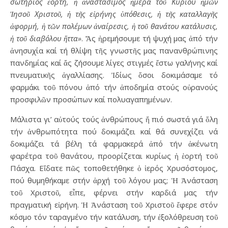
σωτήριος ἑορτή, ἡ ἀναστάσιμος ἡμέρα τοῦ Κυρίου ἡμῶν
Ἰησοῦ Χριστοῦ, ἡ τῆς εἰρήνης ὑπόθεσις, ἡ τῆς καταλλαγῆς
ἀφορμή, ἡ τῶν πολέμων ἀναίρεσις, ἡ τοῦ θανάτου κατάλυσις,
ἡ τοῦ διαβόλου ἥττα»
. Ἄς ἠρεμήσουμε τή ψυχή μας ἀπό τήν
ἀνησυχία καί τή θλίψη τῆς γνωστῆς μας πανανθρώπινης
πανδημίας καί ἄς ζήσουμε λίγες στιγμές ἔστω γαλήνης καί
πνευματικῆς ἀγαλλίασης. Ἰδίως ὅσοι δοκιμάσαμε τό
φαρμάκι τοῦ πόνου ἀπό τήν ἀποδημία στούς οὐρανούς
προσφιλῶν προσώπων καί πολυαγαπημένων.
Μάλιστα γι’ αὐτούς τούς ἀνθρώπους ἤ πιό σωστά γιά ὅλη
τήν ἀνθρωπότητα πού δοκιμάζει καί θά συνεχίζει νά
δοκιμάζει τά βέλη τά φαρμακερά ἀπό τήν ἀκένωτη
φαρέτρα τοῦ θανάτου, προορίζεται κυρίως ἡ ἑορτή τοῦ
Πάσχα. Εἴδατε πῶς τοποθετήθηκε ὁ ἱερός Χρυσόστομος,
πού θυμηθήκαμε στήν ἀρχή τοῦ λόγου μας; Ἡ Ἀνάσταση
τοῦ Χριστοῦ, εἶπε, φέρνει στήν καρδιά μας τήν
πραγματική εἰρήνη. Ἡ Ἀνάσταση τοῦ Χριστοῦ ἔφερε στόν
κόσμο τόν ταραγμένο τήν κατάλυση, τήν ἐξολόθρευση τοῦ