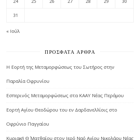
24
25
26
27
28
29
30
31
« Ιούλ
ΠΡΌΣΦΑΤΑ ΆΡΘΡΑ
Η Εορτή της Μεταμορφώσεως του Σωτήρος στην
Παραλία Οφρυνίου
Εσπερινός Μεταμορφώσεως στα ΚΑΑΥ Νέας Περάμου
Εορτή Αγίου Θεοδώρου του εν Δαρδανελλίοις στο
Οφρύνιο Παγγαίου
Κυριακή Θ΄ Ματθαίου στον Ιερό Ναό Αγίου Νικολάου Νέας