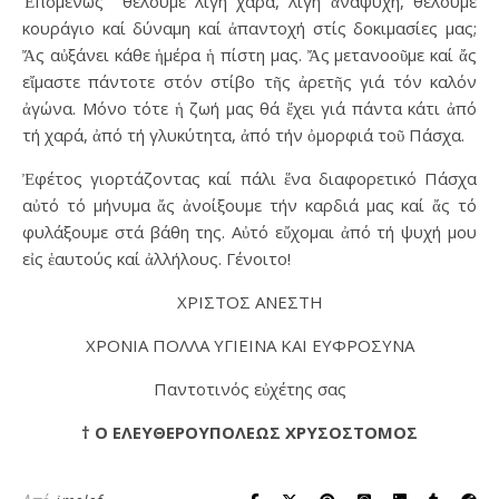
Ἑπομένως θέλουμε λίγη χαρά, λίγη ἀναψυχή, θέλουμε
κουράγιο καί δύναμη καί ἀπαντοχή στίς δοκιμασίες μας;
Ἄς αὐξάνει κάθε ἡμέρα ἡ πίστη μας. Ἄς μετανοοῦμε καί ἄς
εἴμαστε πάντοτε στόν στίβο τῆς ἀρετῆς γιά τόν καλόν
ἀγώνα. Μόνο τότε ἡ ζωή μας θά ἔχει γιά πάντα κάτι ἀπό
τή χαρά, ἀπό τή γλυκύτητα, ἀπό τήν ὀμορφιά τοῦ Πάσχα.
Ἐφέτος γιορτάζοντας καί πάλι ἕνα διαφορετικό Πάσχα
αὐτό τό μήνυμα ἄς ἀνοίξουμε τήν καρδιά μας καί ἄς τό
φυλάξουμε στά βάθη της. Αὐτό εὔχομαι ἀπό τή ψυχή μου
εἰς ἑαυτούς καί ἀλλήλους. Γένοιτο!
ΧΡΙΣΤΟΣ ΑΝΕΣΤΗ
ΧΡΟΝΙΑ ΠΟΛΛΑ ΥΓΙΕΙΝΑ ΚΑΙ ΕΥΦΡΟΣΥΝΑ
Παντοτινός εὐχέτης σας
† Ο ΕΛΕΥΘΕΡΟΥΠΟΛΕΩΣ ΧΡΥΣΟΣΤΟΜΟΣ