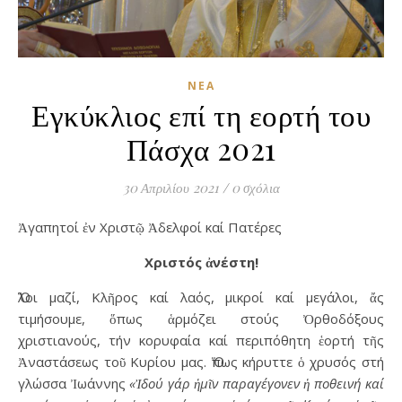
ΝΈΑ
Εγκύκλιος επί τη εορτή του
Πάσχα 2021
30 Απριλίου 2021
/
0 σχόλια
Ἀγαπητοί ἐν Χριστῷ Ἀδελφοί καί Πατέρες
Χριστός ἀνέστη!
Ὅλοι μαζί, Κλῆρος καί λαός, μικροί καί μεγάλοι, ἄς
τιμήσουμε, ὅπως ἁρμόζει στούς Ὀρθοδόξους
χριστιανούς, τήν κορυφαία καί περιπόθητη ἑορτή τῆς
Ἀναστάσεως τοῦ Κυρίου μας. Ὅπως κήρυττε ὁ χρυσός στή
γλώσσα Ἰωάννης
«Ἰδού γάρ ἡμῖν παραγέγονεν ἡ ποθεινή καί