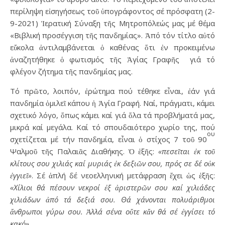
περίληψη εἰσηγήσεως τοῦ ὑπογράφοντος σέ πρόσφατη (2-
9-2021) Ἱερατική Σύναξη τῆς Μητροπόλεώς μας μέ θέμα
«Βιβλική προσέγγιση τῆς πανδημίας». Ἀπό τόν τίτλο αὐτό
εὔκολα ἀντιλαμβάνεται ὁ καθένας ὅτι ἐν προκειμένω
ἀναζητήθηκε ὁ φωτισμός τῆς Ἁγίας Γραφῆς γιά τό
φλέγον ζήτημα τῆς πανδημίας μας.
Τό πρῶτο, λοιπόν, ἐρώτημα πού τέθηκε εἶναι, ἐάν γιά
πανδημία ὁμιλεῖ κάπου ἡ Ἁγία Γραφή. Ναί, πράγματι, κάμει
σχετικό λόγο, ὅπως κάμει καί γιά ὅλα τά προβλήματά μας,
μικρά καί μεγάλα. Καί τό σπουδαιότερο χωρίο της, πού
ου
σχετίζεται μέ τήν πανδημία, εἶναι ὁ στίχος 7 τοῦ 90
Ψαλμοῦ τῆς Παλαιᾶς Διαθήκης. Ὁ ἑξῆς:
«πεσεῖται ἐκ τοῦ
κλίτους σου χιλιάς καί μυριάς ἐκ δεξιῶν σου, πρός σε δέ οὐκ
ἐγγιεῖ»
. Σέ ἁπλή δέ νεοελληνική μετάφραση ἔχει ὡς ἑξῆς:
«Χίλιοι θά πέσουν νεκροί ἐξ ἀριστερῶν σου καί χιλιάδες
χιλιάδων ἀπό τά δεξιά σου. Θά χάνονται πολυάριθμοι
ἄνθρωποι γύρω σου. Ἀλλά σένα οὔτε κἄν θά σέ ἐγγίσει τό
κακό»
.