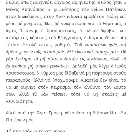
δειλία, ὅπως ἑρμηνεύει ἀρχαῖος ἑρμηνευτής. Δειλός ἦταν ὁ
Μέγας Ἀθανάσιος, ὁ ἡρωικότερος τῶν ἁγίων Πατέρων,
ὅταν διωκόμενος στήν Ἀλεξάνδρεια κρυβόταν ἀκόμη καί
μέσα σέ μνήματα; Ὅπως δέ γνωμάτευσε γιά τό θέμα μας ὁ
ἅγιος Ἰωάννης ὁ Χρυσόστομος, ὁ πλέον ἄφοβος καί
ἀτρόμητος κήρυκας τοῦ Εὐαγγελίου, ὁ Κύριος ἔδωσε μία
τέτοια ἐντολή στούς μαθητές Τοῦ
«παιδεύων ἡμᾶς μή
ὀμόσε χωρεῖν τοῖς πειρασμοῖς, ἄλλ εἴκειν καί παραχωρεῖν. Οὐ
γάρ ἔγκλημα τό μή ρίπτειν ἑαυτόν εἰς κινδύνους, ἀλλά τό
ἐμπεσόντα μή στῆναι γενναίως»
. Δηλαδή, μᾶς λέγει ὁ ἱερός
Χρυσόστομος, ὁ Κύριος μᾶς δίδαξε νά μή πέφτουμε στούς
πειρασμούς, ἀλλά νά ὑποχωροῦμε. Ἁμαρτία δέν εἶναι τό
νά μή ρίχνεις στόν πειρασμό, τόν κίνδυνο, τόν ἑαυτό
σου, ἀλλά τί; ἐάν πέσεις, τότε νά μή σταθεῖς μέ
γενναιότητα.
Αὐτά ἀπό τήν Ἁγία Γραφή. Αὐτά ἀπό τή διδασκαλία τῶν
Πατέρων μας.
Τό περισσόν ἐκ τοῦ πονηροῦ…