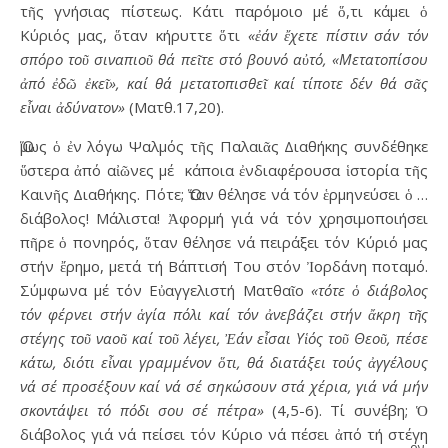
τῆς γνήσιας πίστεως. Κάτι παρόμοιο μέ ὅ,τι κάμει ὁ
Κύριός μας, ὅταν κήρυττε ὅτι
«ἐάν ἔχετε πίστιν σάν τόν
σπόρο τοῦ σιναπιοῦ θά πεῖτε στό βουνό αὐτό, «Μετατοπίσου
ἀπό ἐδῶ ἐκεῖ», καί θά μετατοπισθεῖ καί τίποτε δέν θά σᾶς
εἶναι ἀδύνατον»
(Ματθ.17,20).
Ὅμως ὁ ἐν λόγω Ψαλμός τῆς Παλαιᾶς Διαθήκης συνδέθηκε
ὕστερα ἀπό αἰῶνες μέ κάποια ἐνδιαφέρουσα ἱστορία τῆς
Καινῆς Διαθήκης. Πότε; Ὅταν θέλησε νά τόν ἑρμηνεύσει ὁ …
διάβολος! Μάλιστα! Ἀφορμή γιά νά τόν χρησιμοποιήσει
πῆρε ὁ πονηρός, ὅταν θέλησε νά πειράξει τόν Κύριό μας
στήν ἔρημο, μετά τή Βάπτισή Του στόν Ἰορδάνη ποταμό.
Σύμφωνα μέ τόν Εὐαγγελιστή Ματθαῖο
«τότε ὁ διάβολος
τόν φέρνει στήν ἁγία πόλι καί τόν ἀνεβάζει στήν ἄκρη τῆς
στέγης τοῦ ναοῦ καί τοῦ λέγει, Ἐάν εἶσαι Υἱός τοῦ Θεοῦ, πέσε
κάτω, διότι εἶναι γραμμένον ὅτι, θά διατάξει τούς ἀγγέλους
νά σέ προσέξουν καί νά σέ σηκώσουν στά χέρια, γιά νά μήν
σκοντάψει τό πόδι σου σέ πέτρα»
(4,5-6). Τί συνέβη; Ὁ
διάβολος γιά νά πείσει τόν Κύριο νά πέσει ἀπό τή στέγη
ον