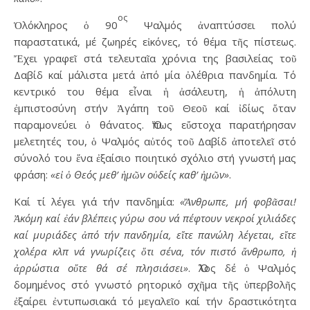
ος
Ὁλόκληρος ὁ 90
Ψαλμός ἀναπτύσσει πολύ
παραστατικά, μέ ζωηρές εἰκόνες, τό θέμα τῆς πίστεως.
Ἔχει γραφεῖ στά τελευταῖα χρόνια της βασιλείας τοῦ
Δαβίδ καί μάλιστα μετά ἀπό μία ὀλέθρια πανδημία. Τό
κεντρικό του θέμα εἶναι ἡ ἀσάλευτη, ἡ ἀπόλυτη
ἐμπιστοσύνη στήν Ἀγάπη τοῦ Θεοῦ καί ἰδίως ὅταν
παραμονεύει ὁ θάνατος. Ὅπως εὔστοχα παρατήρησαν
μελετητές του, ὁ Ψαλμός αὐτός τοῦ Δαβίδ ἀποτελεῖ στό
σύνολό του ἕνα ἐξαίσιο ποιητικό σχόλιο στή γνωστή μας
φράση:
«εἰ ὁ Θεός μεθ’ ἡμῶν οὐδείς καθ’ ἠμῶν»
.
Καί τί λέγει γιά τήν πανδημία:
«Ἄνθρωπε, μή φοβᾶσαι!
Ἀκόμη καί ἐάν βλέπεις γύρω σου νά πέφτουν νεκροί χιλιάδες
καί μυριάδες ἀπό τήν πανδημία, εἴτε πανώλη λέγεται, εἴτε
χολέρα κλπ νά γνωρίζεις ὅτι σένα, τόν πιστό ἄνθρωπο, ἡ
ἀρρώστια οὔτε θά σέ πλησιάσει»
. Ὅλος δέ ὁ Ψαλμός
δομημένος στό γνωστό ρητορικό σχῆμα τῆς ὑπερβολῆς
ἐξαίρει ἐντυπωσιακά τό μεγαλεῖο καί τήν δραστικότητα