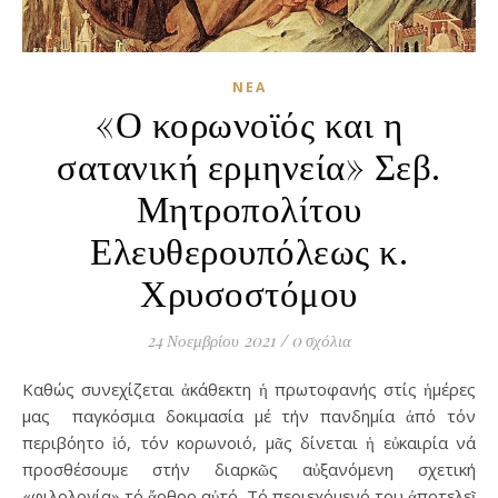
ΝΈΑ
«Ο κορωνοϊός και η
σατανική ερμηνεία» Σεβ.
Μητροπολίτου
Ελευθερουπόλεως κ.
Χρυσοστόμου
24 Νοεμβρίου 2021
/
0 σχόλια
Καθώς συνεχίζεται ἀκάθεκτη ἡ πρωτοφανής στίς ἡμέρες
μας παγκόσμια δοκιμασία μέ τήν πανδημία ἀπό τόν
περιβόητο ἰό, τόν κορωνοιό, μᾶς δίνεται ἡ εὐκαιρία νά
προσθέσουμε στήν διαρκῶς αὐξανόμενη σχετική
«φιλολογία» τό ἄρθρο αὐτό. Τό περιεχόμενό του ἀποτελεῖ