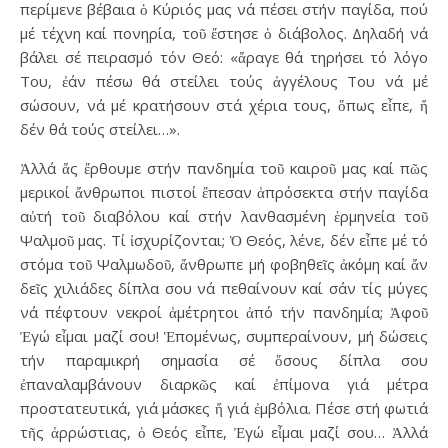
περίμενε βέβαια ὁ Κύριός μας νά πέσει στήν παγίδα, πού
μέ τέχνη καί πονηρία, τοῦ ἔστησε ὁ διάβολος. Δηλαδή νά
βάλει σέ πειρασμό τόν Θεό: «ἄραγε θά τηρήσει τό λόγο
Του, ἐάν πέσω θά στείλει τούς ἀγγέλους Του νά μέ
σώσουν, νά μέ κρατήσουν στά χέρια τους, ὅπως εἶπε, ἤ
δέν θά τούς στείλει…».
Ἀλλά ἄς ἔρθουμε στήν πανδημία τοῦ καιροῦ μας καί πῶς
μερικοί ἄνθρωποι πιστοί ἔπεσαν ἀπρόσεκτα στήν παγίδα
αὐτή τοῦ διαβόλου καί στήν λανθασμένη ἑρμηνεία τοῦ
Ψαλμοῦ μας. Τί ἰσχυρίζονται; Ὁ Θεός, λένε, δέν εἶπε μέ τό
στόμα τοῦ Ψαλμωδοῦ, ἄνθρωπε μή φοβηθεῖς ἀκόμη καί ἄν
δεῖς χιλιάδες δίπλα σου νά πεθαίνουν καί σάν τίς μύγες
νά πέφτουν νεκροί ἀμέτρητοι ἀπό τήν πανδημία; Ἀφοῦ
Ἐγώ εἶμαι μαζί σου! Ἑπομένως, συμπεραίνουν, μή δώσεις
τήν παραμικρή σημασία σέ ὅσους δίπλα σου
ἐπαναλαμβάνουν διαρκῶς καί ἐπίμονα γιά μέτρα
προστατευτικά, γιά μάσκες ἤ γιά ἐμβόλια. Πέσε στή φωτιά
τῆς ἀρρώστιας, ὁ Θεός εἶπε, Ἐγώ εἶμαι μαζί σου… Ἀλλά