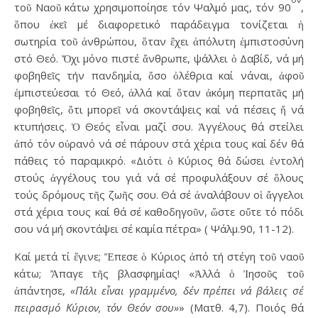
τοῦ Ναοῦ κάτω χρησιμοποίησε τόν Ψαλμό μας, τόν 90
,
ὅπου ἐκεῖ μέ διαφορετικό παράδειγμα τονίζεται ἡ
σωτηρία τοῦ ἀνθρώπου, ὅταν ἔχει ἀπόλυτη ἐμπιστοσύνη
στό Θεό. Ὄχι μόνο πιστέ ἄνθρωπε, ψάλλει ὁ Δαβίδ, νά μή
φοβηθεῖς τήν πανδημία, ὅσο ὀλέθρια καί νάναι, ἀφοῦ
ἐμπιστεύεσαι τό Θεό, ἀλλά καί ὅταν ἀκόμη περπατᾶς μή
φοβηθεῖς, ὅτι μπορεῖ νά σκοντάψεις καί νά πέσεις ἤ νά
κτυπήσεις. Ὁ Θεός εἶναι μαζί σου. Ἀγγέλους θά στείλει
ἀπό τόν οὐρανό νά σέ πάρουν στά χέρια τους καί δέν θά
πάθεις τό παραμικρό. «Διότι ὁ Κύριος θά δώσει ἐντολή
στούς ἀγγέλους του γιά νά σέ προφυλάξουν σέ ὅλους
τούς δρόμους τῆς ζωῆς σου. Θά σέ ἀναλάβουν οἱ ἄγγελοι
στά χέρια τους καί θά σέ καθοδηγοῦν, ὥστε οὔτε τό πόδι
σου νά μή σκοντάψει σέ καμία πέτρα» ( Ψάλμ.90, 11-12).
Καί μετά τί ἔγινε; Ἔπεσε ὁ Κύριος ἀπό τή στέγη τοῦ ναοῦ
κάτω; Ἄπαγε τῆς βλασφημίας! «Ἀλλά ὁ Ἰησοῦς τοῦ
ἀπάντησε,
«Πάλι εἶναι γραμμένο, δέν πρέπει νά βάλεις σέ
πειρασμό Κύριον, τόν Θεόν σου»
» (Ματθ. 4,7). Ποιός θά