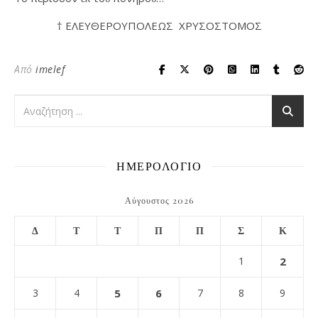
† ΕΛΕΥΘΕΡΟΥΠΟΛΕΩΣ ΧΡΥΣΟΣΤΟΜΟΣ
Από
imelef
ΗΜΕΡΟΛΟΓΙΟ
Αύγουστος 2026
Δ
Τ
Τ
Π
Π
Σ
Κ
1
2
3
4
5
6
7
8
9