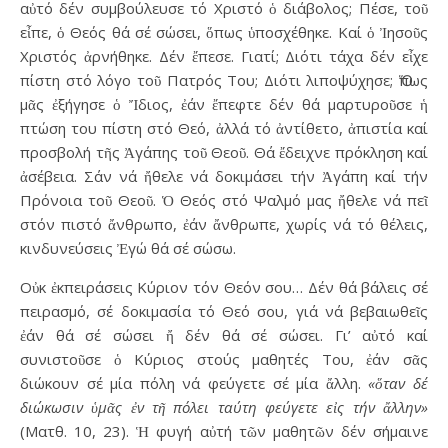
αὐτό δέν συμβούλευσε τό Χριστό ὁ διάβολος; Πέσε, τοῦ
εἶπε, ὁ Θεός θά σέ σώσει, ὅπως ὑποσχέθηκε. Καί ὁ Ἰησοῦς
Χριστός ἀρνήθηκε. Δέν ἔπεσε. Γιατί; Διότι τάχα δέν εἶχε
πίστη στό λόγο τοῦ Πατρός Του; Διότι λιποψύχησε; Ὅπως
μᾶς ἐξήγησε ὁ Ἴδιος, ἐάν ἔπεφτε δέν θά μαρτυροῦσε ἡ
πτώση του πίστη στό Θεό, ἀλλά τό ἀντίθετο, ἀπιστία καί
προσβολή τῆς Ἀγάπης τοῦ Θεοῦ. Θά ἔδειχνε πρόκληση καί
ἀσέβεια. Σάν νά ἤθελε νά δοκιμάσει τήν Ἀγάπη καί τήν
Πρόνοια τοῦ Θεοῦ. Ὁ Θεός στό Ψαλμό μας ἤθελε νά πεῖ
στόν πιστό ἄνθρωπο, ἐάν ἄνθρωπε, χωρίς νά τό θέλεις,
κινδυνεύσεις Ἐγώ θά σέ σώσω.
Οὐκ ἐκπειράσεις Κύριον τόν Θεόν σου… Δέν θά βάλεις σέ
πειρασμό, σέ δοκιμασία τό Θεό σου, γιά νά βεβαιωθεῖς
ἐάν θά σέ σώσει ἤ δέν θά σέ σώσει. Γι’ αὐτό καί
συνιστοῦσε ὁ Κύριος στούς μαθητές Του, ἐάν σᾶς
διώκουν σέ μία πόλη νά φεύγετε σέ μία ἄλλη.
«ὅταν δέ
διώκωσιν ὑμᾶς ἐν τῆ πόλει ταύτη φεύγετε εἰς τήν ἄλλην»
(Ματθ. 10, 23). Ἡ φυγή αὐτή τῶν μαθητῶν δέν σήμαινε