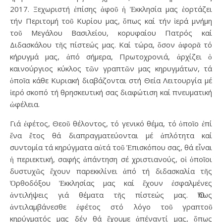
2017. Ξεχωριστή ἐπίσης ἀφοῦ ἡ Ἐκκλησία μας ἑορτάζει
τήν Περιτομή τοῦ Κυρίου μας, ὅπως καί τήν ἱερά μνήμη
τοῦ Μεγάλου Βασιλείου, κορυφαίου Πατρός καί
Διδασκάλου τῆς πίστεώς μας. Καί τώρα, ὅσον ἀφορᾶ τό
κήρυγμά μας, ἀπό σήμερα, Πρωτοχρονιά, ἀρχίζει ὁ
καινούργιος κύκλος τῶν γραπτῶν μας κηρυγμάτων, τά
ὁποῖα κάθε Κυριακή διαβάζονται στή Θεία Λειτουργία μέ
ἱερό σκοπό τή θρησκευτική σας διαφώτιση καί πνευματική
ὠφέλεια.
Γιά ἐφέτος, Θεοῦ θέλοντος, τό γενικό θέμα, τό ὁποῖο ἐπί
ἕνα ἔτος θά διαπραγματεύονται μέ ἁπλότητα καί
συντομία τά κηρύγματα αὐτά τοῦ Ἐπισκόπου σας, θά εἶναι
ἡ περιεκτική, σαφής ἀπάντηση σέ χριστιανούς, οἱ ὁποῖοι
δυστυχῶς ἔχουν παρεκκλίνει ἀπό τή διδασκαλία τῆς
Ὀρθοδόξου Ἐκκλησίας μας καί ἔχουν ἐσφαλμένες
ἀντιλήψεις γιά θέματα τῆς πίστεώς μας. Ὅπως
ἀντιλαμβάνεσθε ἐφέτος στό λόγο τοῦ γραπτοῦ
κηρύγματός μας δέν θά ἔχουμε ἀπέναντί μας, ὅπως