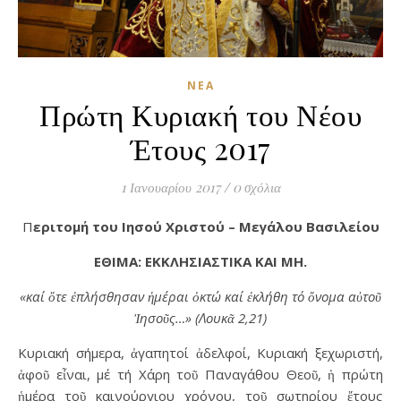
ΝΈΑ
Πρώτη Κυριακή του Νέου
Έτους 2017
1 Ιανουαρίου 2017
/
0 σχόλια
Περιτομή του Ιησού Χριστού – Μεγάλου Βασιλείου
ΕΘΙΜΑ: ΕΚΚΛΗΣΙΑΣΤΙΚΑ ΚΑΙ ΜΗ.
«καί ὅτε ἐπλήσθησαν ἡμέραι ὀκτώ καί ἐκλήθη τό ὄνομα αὐτοῦ
Ἰησοῦς…» (Λουκᾶ 2,21)
Κυριακή σήμερα, ἀγαπητοί ἀδελφοί, Κυριακή ξεχωριστή,
ἀφοῦ εἶναι, μέ τή Χάρη τοῦ Παναγάθου Θεοῦ, ἡ πρώτη
ἡμέρα τοῦ καινούργιου χρόνου, τοῦ σωτηρίου ἔτους