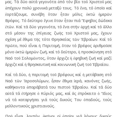
μας. Τά δύο αὐτά γεγονότα ἀπό τόν βίο τοῦ Χριστοῦ μας
ἀπέχουν πολύ χρονικά μεταξύ τους. Τό ἕνα, τό ὁποῖο καί
ἑορτάζουμε, συνέβη ὅταν ἦταν μόλις ὀκτώ ἡμερῶν
Βρέφος. Τό δεύτερο ἔγινε ὅταν ἦταν πιά Ἔφηβος δώδεκα
ἐτῶν. Καί τά δύο γεγονότα, τό ἕνα στήν ἀρχή καί τό ἄλλο
στό μέσον της ἐπίγειας ζωῆς τοῦ Χριστοῦ μας, ἔχουν
σχέση μέ ἔθιμα τῆς τότε Θρησκείας τῶν Ἑβραίων. Καί τό
πρῶτο, πού εἶναι ἡ Περιτομή, ὅταν τό βρέφος ἀριθμοῦσε
μόνο ὀκτώ ἡμερῶν ζωή, καί τό δεύτερο, ἡ προσκύνηση στό
Ναό τοῦ Σολομῶντος, ὅταν ἄρχιζε ἡ ἐφηβική ζωή καί μαζί
ἄρχιζε καί ἡ θρησκευτική καί κοινωνική ζωή τοῦ Ἑβραίου.
Καί τά δύο, ἡ περιτομή τοῦ βρέφους καί ἡ μετάβαση στό
Ναό τῶν Ἱεροσολύμων, ἦσαν ἔθιμα ἱερά, κανόνες ζωῆς,
καθήκοντα ἀπαράβατά του πιστοῦ Ἑβραίου. Καί τά δύο
αὐτά τά ἐτήρησε ὁ Κύριός μας, καί ἄς ἐπρόκειτο ὁ Ἴδιος
νά τά καταργήσει γιά τούς δικούς Του ὀπαδούς, τούς
μελλοντικούς χριστιανούς.
Ποῦ εἶναι, λοιπόν, ἐκεῖνοι οἱ ὁποῖοι γιά λόγους δικούς