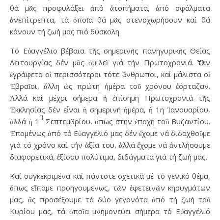
θά μᾶς προφυλάξει ἀπό ἀτοπήματα, ἀπό σφάλματα
ἀνεπίτρεπτα, τά ὁποῖα θά μᾶς στενοχωρήσουν καί θά
κάνουν τή ζωή μας πιό δύσκολη.
Τό Εὐαγγέλιο βέβαια τῆς σημερινῆς πανηγυρικῆς Θείας
Λειτουργίας δέν μᾶς ὁμιλεῖ γιά τήν Πρωτοχρονιά. Ὅταν
ἐγράφετο οἱ περισσότεροι τότε ἄνθρωποι, καί μάλιστα οἱ
Ἑβραῖοι, ἄλλη ὡς πρώτη ἡμέρα τοῦ χρόνου ἑόρταζαν.
Ἀλλά καί μέχρι σήμερα ἡ ἐπίσημη Πρωτοχρονιά τῆς
Ἐκκλησίας δέν εἶναι ἡ σημερινή ἡμέρα, ἡ 1η Ἰανουαρίου,
η
ἀλλά ἡ 1
Σεπτεμβρίου, ὅπως στήν ἐποχή τοῦ Βυζαντίου.
Ἑπομένως ἀπό τό Εὐαγγέλιό μας δέν ἔχομε νά διδαχθοῦμε
γιά τό χρόνο καί τήν ἀξία του, ἀλλά ἔχομε νά ἀντλήσουμε
διαφορετικά, ἐξίσου πολύτιμα, διδάγματα γιά τή ζωή μας.
Καί συγκεκριμένα καί πάντοτε σχετικά μέ τό γενικό θέμα,
ὅπως εἴπαμε προηγουμένως, τῶν ἐφετεινῶν κηρυγμάτων
μας, ἄς προσέξουμε τά δύο γεγονότα ἀπό τή ζωή τοῦ
Κυρίου μας, τά ὁποῖα μνημονεύει σήμερα τό Εὐαγγέλιό