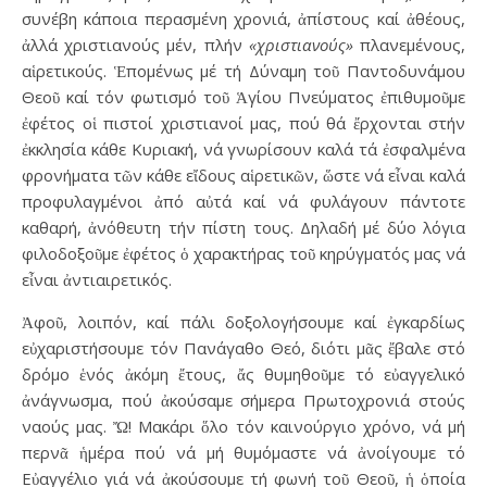
συνέβη κάποια περασμένη χρονιά, ἀπίστους καί ἀθέους,
ἀλλά χριστιανούς μέν, πλήν
«χριστιανούς»
πλανεμένους,
αἱρετικούς. Ἑπομένως μέ τή Δύναμη τοῦ Παντοδυνάμου
Θεοῦ καί τόν φωτισμό τοῦ Ἁγίου Πνεύματος ἐπιθυμοῦμε
ἐφέτος οἱ πιστοί χριστιανοί μας, πού θά ἔρχονται στήν
ἐκκλησία κάθε Κυριακή, νά γνωρίσουν καλά τά ἐσφαλμένα
φρονήματα τῶν κάθε εἴδους αἱρετικῶν, ὥστε νά εἶναι καλά
προφυλαγμένοι ἀπό αὐτά καί νά φυλάγουν πάντοτε
καθαρή, ἀνόθευτη τήν πίστη τους. Δηλαδή μέ δύο λόγια
φιλοδοξοῦμε ἐφέτος ὁ χαρακτήρας τοῦ κηρύγματός μας νά
εἶναι ἀντιαιρετικός.
Ἀφοῦ, λοιπόν, καί πάλι δοξολογήσουμε καί ἐγκαρδίως
εὐχαριστήσουμε τόν Πανάγαθο Θεό, διότι μᾶς ἔβαλε στό
δρόμο ἑνός ἀκόμη ἔτους, ἄς θυμηθοῦμε τό εὐαγγελικό
ἀνάγνωσμα, πού ἀκούσαμε σήμερα Πρωτοχρονιά στούς
ναούς μας. Ὤ! Μακάρι ὅλο τόν καινούργιο χρόνο, νά μή
περνᾶ ἡμέρα πού νά μή θυμόμαστε νά ἀνοίγουμε τό
Εὐαγγέλιο γιά νά ἀκούσουμε τή φωνή τοῦ Θεοῦ, ἡ ὁποία