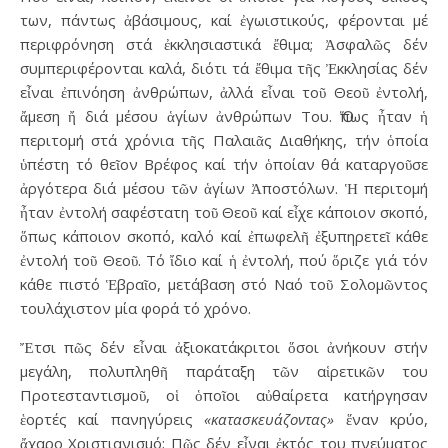
των, πάντως ἀβάσιμους, καί ἐγωιστικούς, φέρονται μέ
περιφρόνηση στά ἐκκλησιαστικά ἔθιμα; Ἀσφαλῶς δέν
συμπεριφέρονται καλά, διότι τά ἔθιμα τῆς Ἐκκλησίας δέν
εἶναι ἐπινόηση ἀνθρώπων, ἀλλά εἶναι τοῦ Θεοῦ ἐντολή,
ἄμεση ἤ διά μέσου ἁγίων ἀνθρώπων Του. Ὅπως ἦταν ἡ
περιτομή στά χρόνια τῆς Παλαιᾶς Διαθήκης, τήν ὁποία
ὑπέστη τό θεῖον Βρέφος καί τήν ὁποίαν θά καταργοῦσε
ἀργότερα διά μέσου τῶν ἁγίων Ἀποστόλων. Ἡ περιτομή
ἦταν ἐντολή σαφέστατη τοῦ Θεοῦ καί εἶχε κάποιον σκοπό,
ὅπως κάποιον σκοπό, καλό καί ἐπωφελῆ ἐξυπηρετεῖ κάθε
ἐντολή τοῦ Θεοῦ. Τό ἴδιο καί ἡ ἐντολή, πού ὅριζε γιά τόν
κάθε πιστό Ἑβραῖο, μετάβαση στό Ναό τοῦ Σολομῶντος
τουλάχιστον μία φορά τό χρόνο.
Ἔτσι πῶς δέν εἶναι ἀξιοκατάκριτοι ὅσοι ἀνήκουν στήν
μεγάλη, πολυπληθῆ παράταξη τῶν αἱρετικῶν του
Προτεσταντισμοῦ, οἱ ὁποῖοι αὐθαίρετα κατήργησαν
ἑορτές καί πανηγύρεις
«κατασκευάζοντας»
ἕναν κρύο,
ἄχαρο Χριστιανισμό; Πῶς δέν εἶναι ἐκτός του πνεύματος