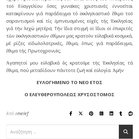
τοῦ Εὐαγγελίου ὅσες γυναῖκες χριστιανές ἐννοεῖται
κατακρίνουν γιά παράδειγμα τό ἐκκλησιαστικό ἔθιμο τοῦ
σαραντισμοῦ καί τίς ἐμπνευσμένες εὐχές τῆς Ἐκκλησίας
γιά τήν λεχώ μητέρα; Τήν ἴδια στιγμή οἱ ἴδιοι οἱ ἐπικριτές
τῶν ἐκκλησιαστικῶν ἐθίμων μας κρατοῦν εὐλαβικά κοσμικά,
μέ ρίζες εἰδωλολατρικές, ἔθιμα, ὅπως γιά παράδειγμα,
ἔθιμα τῆς Πρωτοχρονιᾶς;
Ἀγαπητοί μου εὐλαβικά ἄς κρατοῦμε τῆς Ἐκκλησίας τά
ἔθιμα, πού μεταδίδουν πάντοτε ζωή καί εὐλογία. Ἀμήν
ΕΥΛΟΓΗΜΕΝΟ ΤΟ ΝΕΟ ΕΤΟΣ
Ο ΕΛΕΥΘΕΡΟΥΠΟΛΕΩΣ ΧΡΥΣΟΣΤΟΜΟΣ
Από
imelef