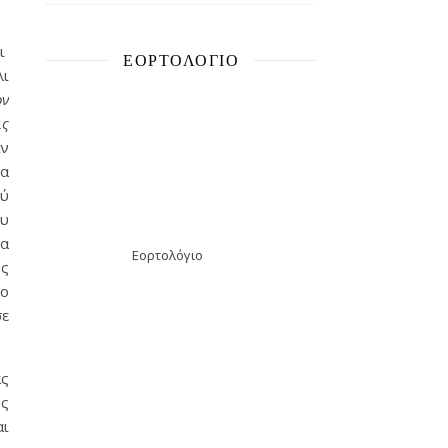
τι
ΕΟΡΤΟΛΌΓΙΟ
λι
ον
ις
Αν
ια
ού
ου
τα
Εορτολόγιο
ος
 ο
σε
ας
υς
αι