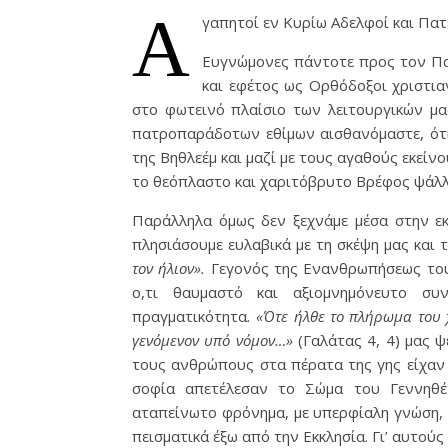
Α
γαπητοί εν Κυρίω Αδελφοί και Πατ
Ευγνώμονες πάντοτε προς τον Πα
και εφέτος ως Ορθόδοξοι χριστια
στο φωτεινό πλαίσιο των λειτουργικών μ
πατροπαράδοτων εθίμων αισθανόμαστε, ότι
της Βηθλεέμ και μαζί με τους αγαθούς εκεί
το θεόπλαστο και χαριτόβρυτο Βρέφος ψά
Παράλληλα όμως δεν ξεχνάμε μέσα στην ε
πλησιάσουμε ευλαβικά με τη σκέψη μας και
τον ήλιον».
Γεγονός της Ενανθρωπήσεως του
ο,τι θαυμαστό και αξιομνημόνευτο συ
πραγματικότητα
. «Ότε ήλθε το πλήρωμα του 
γενόμενον υπό νόμον…»
(Γαλάτας 4, 4) μας 
τους ανθρώπους στα πέρατα της γης είχαν 
σοφία απετέλεσαν το Σώμα του Γεννηθέν
αταπείνωτο φρόνημα, με υπερφίαλη γνώση, 
πεισματικά έξω από την Εκκλησία. Γι’ αυτού