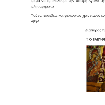
κρίμα να προκαλούμε την άπειρη Αγαθό-τη
φληναφήματα;
Ταύτα, ευσεβείς και φιλέορτοι χριστιανοί
Αμήν
Διάπυρος π
† Ο ΕΛΕΥ