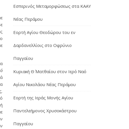
Εσπερινός Μεταμορφώσεως στα ΚΑΑΥ
με
Νέας Περάμου
δε
ας
Εορτή Αγίου Θεοδώρου του εν
ιο
Δαρδανελλίοις στο Οφρύνιο
με
Παγγαίου
να
πό
Κυριακή Θ΄ Ματθαίου στον Ιερό Ναό
ρά
ια
Αγίου Νικολάου Νέας Περάμου
ς,
Εορτή της Ιεράς Μονής Αγίου
πό
νή
Παντελεήμονος Χρυσοκάστρου
με
αν
Παγγαίου
υν