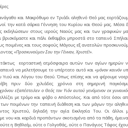
έρες
νάγαθο και Μακρόθυμο εν Τριάδι αληθινό Θεό μας εορτάζου
νοί την κατά σάρκα Γέννηση του Κυρίου και Θεού μας. Μέσα 
ας εκδηλώσεων στους ιερούς Ναούς μας και των γραφικών μ
 βρισκόμαστε και πάλι έκθαμβοι μπροστά στο ταπεινό Σπήλα
νους ποιμένες και τους σοφούς Μάγους εξ ανατολών προσκυνού
λλοντας
«Προσκυνούμεν Σου την Γένναν, Χριστέ!»
.
κτάκτως εορταστική ατμόσφαιρα αυτών των αγίων ημερών 
 ταπεινά να μελετήσουμε το υπέρτατο αυτό και
«μόνον καινόν υ
 Υιού και Λόγου του Θεού. Όπως επίσης και να φέρουμε νοε
νέβη πριν δύο χιλιάδες χρόνια στη σημερινή παγκόσμ
χρόνου εξαπέστειλεν ο Θεός τον Υιόν αυτού γενόμενον εκ γυναικό
ψελλίζει με τρόμο και φόβο ο Απόστολος. Και από τότε όσοι α
των ποιμένων την ταπεινή διάθεση και των μάγων την αληθι
τος Χριστού, δηλαδή την αγία Εκκλησία Του. Οι άλλοι 
με νου και καρδιά προπάντων σκοτισμένα από τα πάθη, έμειν
ς ούτε η Βηθλεέμ, ούτε ο Γολγοθάς, ούτε ο Πανάγιος Τάφος έχο