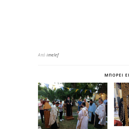
Από
imelef
ΜΠΟΡΕΊ Ε