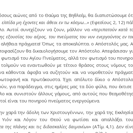
όσους αιώνες από το Θαύμα της Βηθλεέμ, θα διαπιστώσουμε ό
ι ελπίδα μη έχοντες και άθεοι εν τω κόσμω…»
(Εφεσίους 2, 12) πά
ο. Αυτοί συνεχίζουν να ζουν, μάλλον να
«περιπατούν κατά τ
ης εξουσίας του αέρος, του πνεύματος του νυν ενεργούντος εν το
ά αλήθεια πράγματα! Όπως τα αποκαλύπτει ο Απόστολός μας. 
αποφασίζουν θα δικαιολογήσουμε τον Απόστολο. Απεφάσισαν γ
ν φωτισμό του Αγίου Πνεύματος, αλλά τον φωτισμό του πονηρ
ς τολμούν να εναντιωθούν με τέτοιο θράσος στους νόμους τ
 να κάθονται άφοβα να συζητούν και να νομοθετούν πράγμα
ρωτοφανή και πρωτάκουστα. Έχει απόλυτο δίκιο ο Απόστολ
ν, για παράδειγμα, στις ημέρες μας τα δύο φύλα, που έκτισε
ύλο και συνιστούν άλλους γάμους, από αυτούς που θεσμοθέτη
υτοί είναι του πονηρού πνεύματος ενεργούμενα.
 την χαρά την άδολη των Χριστουγέννων, την χαρά της Εκκλησί
 Υιόν και Λόγον του Θεού να φωτίσει και απαλλάξει το
α της πλάνης και τις διδασκαλίες δαιμονίων»
(Α΄Τίμ. 4,1). Δεν είν