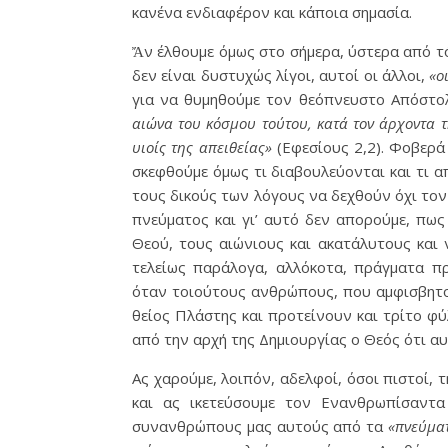
κανένα ενδιαφέρον και κάποια σημασία.
Ἄν έλθουμε όμως στο σήμερα, ύστερα από τ
δεν είναι δυστυχώς λίγοι, αυτοί οι άλλοι,
«ο
για να θυμηθούμε τον θεόπνευστο Απόστολ
αιώνα του κόσμου τούτου, κατά τον άρχοντα τ
υιοίς της απειθείας»
(Εφεσίους 2,2). Φοβερ
σκεφθούμε όμως τι διαβουλεύονται και τι 
τους δικούς των λόγους να δεχθούν όχι το
πνεύματος και γι’ αυτό δεν απορούμε, πω
Θεού, τους αιώνιους και ακατάλυτους και
τελείως παράλογα, αλλόκοτα, πράγματα π
όταν τοιούτους ανθρώπους, που αμφισβητού
θείος Πλάστης και προτείνουν και τρίτο φ
από την αρχή της Δημιουργίας ο Θεός ότι α
Ας χαρούμε, λοιπόν, αδελφοί, όσοι πιστοί,
και ας ικετεύσουμε τον Ενανθρωπίσαντα
συνανθρώπους μας αυτούς από τα
«πνεύματ