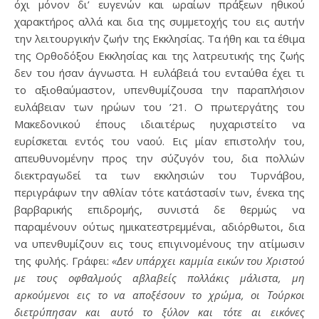
όχι μόνον δι’ ευγενών και ωραίων πράξεων ηθικού
χαρακτήρος αλλά και δια της συμμετοχής του εις αυτήν
την λειτουργικήν ζωήν της Εκκλησίας. Τα ήθη και τα έθιμα
της Ορθοδόξου Εκκλησίας και της λατρευτικής της ζωής
δεν του ήσαν άγνωστα. Η ευλάβειά του ενταύθα έχει τι
το αξιοθαύμαστον, υπενθυμίζουσα την παραπλήσιον
ευλάβειαν των ηρώων του ’21. Ο πρωτεργάτης του
Μακεδονικού έπους ιδιαιτέρως ηυχαριστείτο να
ευρίσκεται εντός του ναού. Εις μίαν επιστολήν του,
απευθυνομένην προς την σύζυγόν του, δια πολλών
διεκτραγωδεί τα των εκκλησιών του Τυρνάβου,
περιγράφων την αθλίαν τότε κατάστασίν των, ένεκα της
βαρβαρικής επιδρομής, συνιστά δε θερμώς να
παραμένουν ούτως ημικατεστρεμμέναι, αδιόρθωτοι, δια
να υπενθυμίζουν εις τους επιγινομένους την ατίμωσιν
της φυλής. Γράφει:
«Δεν υπάρχει καμμία εικών του Χριστού
με τους οφθαλμούς αβλαβείς πολλάκις μάλιστα, μη
αρκούμενοι εις το να αποξέσουν το χρώμα, οι Τούρκοι
διετρύπησαν και αυτό το ξύλον και τότε αι εικόνες