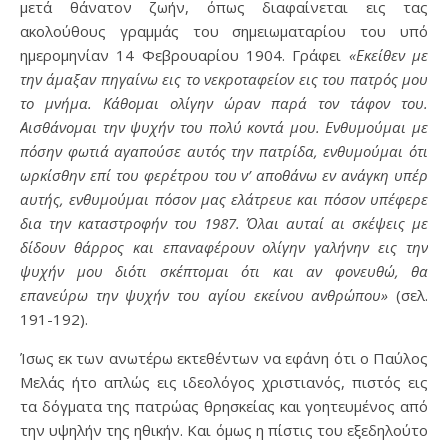
μετά θάνατον ζωήν, όπως διαφαίνεται εις τας
ακολούθους γραμμάς του σημειωματαρίου του υπό
ημερομηνίαν 14 Φεβρουαρίου 1904. Γράφει
«Εκείθεν με
την άμαξαν πηγαίνω εις το νεκροταφείον εις του πατρός μου
το μνήμα. Κάθομαι ολίγην ώραν παρά τον τάφον του.
Αισθάνομαι την ψυχήν του πολύ κοντά μου. Ενθυμούμαι με
πόσην φωτιά αγαπούσε αυτός την πατρίδα, ενθυμούμαι ότι
ωρκίσθην επί του φερέτρου του ν’ αποθάνω εν ανάγκη υπέρ
αυτής, ενθυμούμαι πόσον μας ελάτρευε και πόσον υπέφερε
δια την καταστροφήν του 1987. Όλαι αυταί αι σκέψεις με
δίδουν θάρρος και επαναφέρουν ολίγην γαλήνην εις την
ψυχήν μου διότι σκέπτομαι ότι και αν φονευθώ, θα
επανεύρω την ψυχήν του αγίου εκείνου ανθρώπου»
(σελ.
191-192).
Ίσως εκ των ανωτέρω εκτεθέντων να εφάνη ότι ο Παύλος
Μελάς ήτο απλώς εις ιδεολόγος χριστιανός, πιστός εις
τα δόγματα της πατρώας θρησκείας και γοητευμένος από
την υψηλήν της ηθικήν. Και όμως η πίστις του εξεδηλούτο