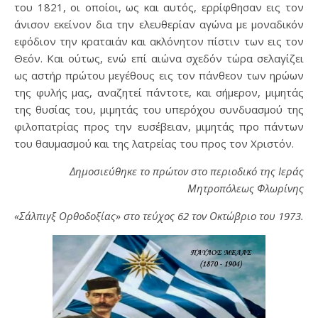
του 1821, οι οποίοι, ως και αυτός, ερρίφθησαν εις τον
άνισον εκείνον δια την ελευθερίαν αγώνα με μοναδικόν
εφόδιον την κραταιάν και ακλόνητον πίστιν των εις τον
Θεόν. Και ούτως, ενώ επί αιώνα σχεδόν τώρα σελαγίζει
ως αστήρ πρώτου μεγέθους εις τον πάνθεον των ηρώων
της φυλής μας, αναζητεί πάντοτε, και σήμερον, μιμητάς
της θυσίας του, μιμητάς του υπερόχου συνδυασμού της
φιλοπατρίας προς την ευσέβειαν, μιμητάς προ πάντων
του θαυμασμού και της λατρείας του προς τον Χριστόν.
Δημοσιεύθηκε το πρώτον στο περιοδικό της Ιεράς
Μητροπόλεως Φλωρίνης
«Σάλπιγξ Ορθοδοξίας»
στο τεύχος 62 τον Οκτώβριο του 1973.