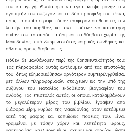
του καταγωγή. Θυσία ήτο να εγκαταλείψη μόνην την
αγαπητήν του σύζυγον και τα δύο προσφιλή του τέκνα,
προς τα οποία έτρεφε τόσον τρυφερόν αίσθημα εις την
λεπτήν του καρδίαν, και αντί τούτων να καταστήση
οικίαν του τα απρόσιτα όρη και τα δύσβατα χωρία της
Μακεδονίας, υπό δυσμενεστάτας καιρικάς συνθήκας και
αθλίους όρους διαβιώσεως.
Πόθεν δε μανθάνομεν περί της θρησκευτικότητός του;
Τας πληροφορίας αυτάς αντλούμεν από τας επιστολάς
του, όπως εδημοσιεύθησαν αργότερον συμπεριληφθείσαι
μετ’ άλλων πληροφοριακών στοιχείων εις την υπό της
συζύγου του Ναταλίας εκδοθείσαν βιογραφίαν του
ανδρός. Τας επιστολάς αυτάς, οι οποίαι καταλαμβάνουν
το μεγαλύτερον μέρος του βιβλίου, έγραψεν από
διάφορα μέρη, κυρίως της Μακεδονίας, όταν εστάθμευε
κατά τας μακράς και κοπιώδεις πορείας του. Είναι
γραμμέναι με τόσην χάριν και λεπτότητα ύφους,
μαρτυρούσαι καλλιεργημένην σκέψιν και καρδίαν, ώστε