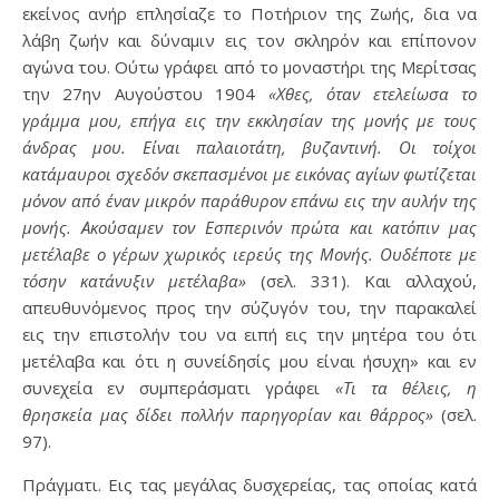
εκείνος ανήρ επλησίαζε το Ποτήριον της Ζωής, δια να
λάβη ζωήν και δύναμιν εις τον σκληρόν και επίπονον
αγώνα του. Ούτω γράφει από το μοναστήρι της Μερίτσας
την 27ην Αυγούστου 1904
«Χθες, όταν ετελείωσα το
γράμμα μου, επήγα εις την εκκλησίαν της μονής με τους
άνδρας μου. Είναι παλαιοτάτη, βυζαντινή. Οι τοίχοι
κατάμαυροι σχεδόν σκεπασμένοι με εικόνας αγίων φωτίζεται
μόνον από έναν μικρόν παράθυρον επάνω εις την αυλήν της
μονής. Ακούσαμεν τον Εσπερινόν πρώτα και κατόπιν μας
μετέλαβε ο γέρων χωρικός ιερεύς της Μονής. Ουδέποτε με
τόσην κατάνυξιν μετέλαβα»
(σελ. 331). Και αλλαχού,
απευθυνόμενος προς την σύζυγόν του, την παρακαλεί
εις την επιστολήν του να ειπή εις την μητέρα του ότι
μετέλαβα και ότι η συνείδησίς μου είναι ήσυχη» και εν
συνεχεία εν συμπεράσματι γράφει
«Τι τα θέλεις, η
θρησκεία μας δίδει πολλήν παρηγορίαν και θάρρος»
(σελ.
97).
Πράγματι. Εις τας μεγάλας δυσχερείας, τας οποίας κατά