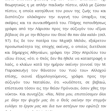
θεωρητικώς η με απλήν παιδικήν πίστιν, αλλά με ζώσαν
πίστιν, η οποία κατηύθυνε τον ρουν της ζωής του και
διεπότιζεν ολόκληρον την ευγενή του ύπαρξιν, τας
σκέψεις και τα συναισθήματά του. Πλήρης πεποιθήσεως
γράφει από την Λάρισαν προς την σύζυγόν του
«Είμαι
βέβαιος ότι με την θέλησιν του Θεού θα παν όλα καλά»
(σελ.
97). Εις δε τον πατέρα του Μιχαήλ Μελάν, εξαίρετον
προσωπικότητα της εποχής εκείνης, ο οποίος διετέλεσε
και δήμαρχος Αθηναίων, γράφει την 20ην Απριλίου του
ιδίου έτους «ότι ο Θεός δεν θα ήθελε να καταστραφή ο
λαός, ο κλαίων κατά την ημέραν εκείνην (εννοεί την Μ.
Παρασκευήν) τον θάνατον του Υιού του» Αλλαχού
επίσης, οιονεί εξομολογούμενος, γράφει προς την
σύζυγόν του Ναταλίαν, ότι «ουδέποτε, σε βεβαιώ,
επίστευσα τόσον εις την θείαν Πρόνοιαν, όσον χθες την
νύκτα». Και συνεχίζει:
«Ναι, Νάτα μου, επιστεύσαμεν όλοι
με όλην την ψυχήν μας ότι ο Θεός εκείνην την στιγμήν
ευλόγει το έργον μας και δια των αστέρων του εφώτιζε τον