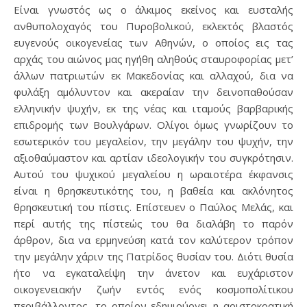
Είναι γνωστός ως ο άλκιμος εκείνος και ευσταλής
ανθυπολοχαγός του Πυροβολικού, εκλεκτός βλαστός
ευγενούς οικογενείας των Αθηνών, ο οποίος εις τας
αρχάς του αιώνος μας ηγήθη αληθούς σταυροφορίας μετ’
άλλων πατριωτών εκ Μακεδονίας και αλλαχού, δια να
φυλάξη αμόλυντον και ακεραίαν την δεινοπαθούσαν
ελληνικήν ψυχήν, εκ της νέας και ιταμούς βαρβαρικής
επιδρομής των Βουλγάρων. Ολίγοι όμως γνωρίζουν το
εσωτερικόν του μεγαλείον, την μεγάλην του ψυχήν, την
αξιοθαύμαστον και αρτίαν ιδεολογικήν του συγκρότησιν.
Αυτού του ψυχικού μεγαλείου η ωραιοτέρα έκφανσις
είναι η θρησκευτικότης του, η βαθεία και ακλόνητος
θρησκευτική του πίστις. Επίστευεν ο Παύλος Μελάς, και
περί αυτής της πίστεώς του θα διαλάβη το παρόν
άρθρον, δια να ερμηνεύση κατά τον καλύτερον τρόπον
την μεγάλην χάριν της Πατρίδος θυσίαν του. Διότι θυσία
ήτο να εγκαταλείψη την άνετον και ευχάριστον
οικογενειακήν ζωήν εντός ενός κοσμοπολίτικου
περιβάλλοντος, το οποίον εδημιούργει η αριστοκρατική