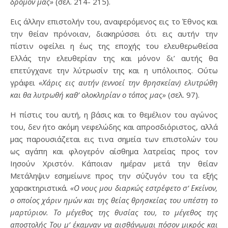
δρόμον μας»
(σελ. 214- 215).
Εις άλλην επιστολήν του, αναφερόμενος εις το Έθνος και
την θείαν πρόνοιαν, διακηρύσσει ότι εις αυτήν την
πίστιν οφείλει η έως της εποχής του ελευθερωθείσα
Ελλάς την ελευθερίαν της και μόνον δι’ αυτής θα
επετύγχανε την λύτρωσίν της και η υπόλοιπος. Ούτω
γράφει
«Χάρις εις αυτήν (εννοεί την θρησκείαν) ελυτρώθη
και θα λυτρωθή καθ’ ολοκληρίαν ο τόπος μας»
(σελ. 97).
Η πίστις του αυτή, η βάσις και το θεμέλιον του αγώνος
του, δεν ήτο ακόμη νεφελώδης και απροσδιόριστος, αλλά
μας παρουσιάζεται εις τινα σημεία των επιστολών του
ως αγάπη και φλογερόν αίσθημα λατρείας προς τον
Ιησούν Χριστόν. Κάποιαν ημέραν μετά την θείαν
Μετάληψιν εσημείωνε προς την σύζυγόν του τα εξής
χαρακτηριστικά
. «Ο νους μου διαρκώς εστρέφετο σ’ Εκείνον,
ο οποίος χάριν ημών και της θείας θρησκείας του υπέστη το
μαρτύριον. Το μέγεθος της θυσίας του, το μέγεθος της
αποστολής Του μ’ έκαμναν να αισθάνωμαι πόσον μικρός και