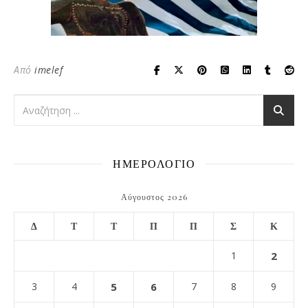
Από
imelef
ΗΜΕΡΟΛΟΓΙΟ
Αύγουστος 2026
Δ
Τ
Τ
Π
Π
Σ
Κ
1
2
3
4
5
6
7
8
9