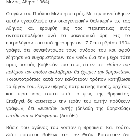
Μελάς, Αθήνα 1964).
Ο αγών του Παύλου Μελά ήτο ιερός. Με την συναίσθησιν
αυτήν εγκατέλειψε την οικογενειακήν θαλπωρήν εις τας
Αθήνας και ερρίφθη εις τας περιπετείας ενός
ανταρτοπολέμου ανά τα μακεδονικά όρη. Εις το
ημερολόγιόν του υπό ημερομηνίαν 7 Σεπτεμβρίου 1904
γράφει ότι σενεκέντρωσε τους άνδρας του και αφού
εζήτησε να ευχαριστήσουν τον Θεόν δια την μέχρι τότε
προς αυτούς βοήθειάν του τους είπεν ότι
«βάσιν του
πολέμου τον οποίον ανελάβομεν θα έχωμεν την θρησκείαν»
.
Τοιουτοτρόπως κατά τον καλύτερον τρόπον κατηξίωσε
το έργον του, έργον υψηλής πατριωτικής πνοής, αρχίσας
και περατώσας τούτο υπό το φως της θρησκείας.
Επεξηγεί δε κατωτέρω την ιεράν του αυτήν πρόθεσιν
γράφων, ότι
«εναντίον αυτής
(δηλαδή της θρησκείας)
επιτίθενται οι Βούλγαροι»
(Αυτόθι).
Βάσις του αγώνος του λοιπόν η θρησκεία. Και τούτο,
διότι επίστευε βαθέως εις τον Θεόν. Επίστευεν όχι