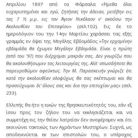
Απριλίου 1897 από τα Φάρσαλα
«Ήμεθα όλοι
ευχαριστημένοι και εγώ, ζητήσας την άδειαν, μετέβην εις
τας 7 ½ μ.μ. εις τον Άγιον Νικόλαον ν’ ακούσω την
Ακολουθίαν του Επιταφίου»
(σελ.102). Εις δε το
ημερολόγιον του την 14ην Μαρτίου χαράσσει τας εξής
γραμμάς εν όψει της Μεγάλης Εβδομάδος
«Την ερχομένην
εβδομάδα θα έχωμεν Μεγάλην Εβδομάδα. Είναι η πρώτη
(από του ’97) που διέρχομαι μακράν σας. Δεν γνωρίζω που
θα ακολουθήσωμεν τας λειτουργίας της. Αλλ’ οπωσδήποτε θα
παρευρεθώμεν αφεύκτως. Την Μ. Παρασκευήν γνώριζε ότι
κατά την ακολουθίαν ολοψύχως θα σας σκέπτωμαι και θα
προσεύχωμαι δι’ όλους σας και δια την επιτυχίαν μας»
(σελ.
233).
Ελλιπής θα ήτο η εικών της θρησκευτικότητός του, εάν εξ
ίσου προς τον ζήλον του να εκκλησιάζεται και να
συμμετέχη εις την θείαν λατρείαν δεν ανεφέραμεν και ότι
εκοινώνει τακτικώς των Αχράντων Μυστηρίων. Συχνά, ως
αποδεικνύεται εκ των επιστολών του, ο υπέροχος