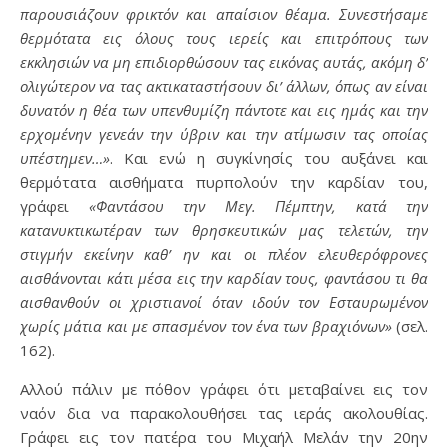
παρουσιάζουν φρικτόν και απαίσιον θέαμα. Συνεστήσαμε
θερμότατα εις όλους τους ιερείς και επιτρόπους των
εκκλησιών να μη επιδιορθώσουν τας εικόνας αυτάς, ακόμη δ’
ολιγώτερον να τας ακτικαταστήσουν δι’ άλλων, όπως αν είναι
δυνατόν η θέα των υπενθυμίζη πάντοτε και εις ημάς και την
ερχομένην γενεάν την ύβριν και την ατίμωσιν τας οποίας
υπέστημεν…»
. Και ενώ η συγκίνησίς του αυξάνει και
θερμότατα αισθήματα πυρπολούν την καρδίαν του,
γράφει
«Φαντάσου την Μεγ. Πέμπτην, κατά την
κατανυκτικωτέραν των θρησκευτικών μας τελετών, την
στιγμήν εκείνην καθ’ ην και οι πλέον ελευθερόφρονες
αισθάνονται κάτι μέσα εις την καρδίαν τους, φαντάσου τι θα
αισθανθούν οι χριστιανοί όταν ιδούν τον Εσταυρωμένον
χωρίς μάτια και με σπασμένον τον ένα των βραχιόνων»
(σελ.
162).
Αλλού πάλιν με πόθον γράφει ότι μεταβαίνει εις τον
ναόν δια να παρακολουθήσει τας ιεράς ακολουθίας.
Γράφει εις τον πατέρα του Μιχαήλ Μελάν την 20ην