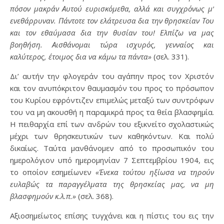
πόσον μακράν Αυτού ευρισκόμεθα, αλλά και συγχρόνως μ’
ενεθάρρυναν. Πάντοτε τον ελάτρευσα δια την θρησκείαν Του
και τον εθαύμασα δια την θυσίαν του! Ελπίζω να μας
βοηθήση. Αισθάνομαι τώρα ισχυρός, γενναίος και
καλύτερος, έτοιμος δια να κάμω τα πάντα»
(σελ. 331).
Δι’ αυτήν την φλογεράν του αγάπην προς τον Χριστόν
και τον ανυπόκριτον θαυμασμόν του προς το πρόσωπον
του Κυρίου εφρόντιζεν επιμελώς μεταξύ των συντρόφων
του να μη ακουσθή η παραμικρά προς τα θεία βλασφημία.
Η πειθαρχία επί των ανδρών του εξικνείτο σχολαστικώς
μέχρι των θρησκευτικών των καθηκόντων. Και πολύ
δικαίως. Ταύτα μανθάνομεν από το προσωπικόν του
ημερολόγιον υπό ημερομηνίαν 7 Σεπτεμβρίου 1904, εις
το οποίον εσημείωνεν
«Ένεκα τούτου ηξίωσα να τηρούν
ευλαβώς τα παραγγέλματα της θρησκείας μας, να μη
βλασφημούν κ.λ.π.»
(σελ. 368).
Αξιοσημείωτος επίσης τυγχάνει και η πίστις του εις την