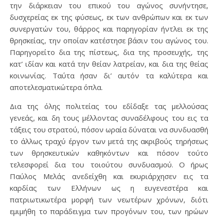
την διάρκειαν του επικού του αγώνος συνήντησε,
δυσχερείας εκ της φύσεως, εκ των ανθρώπων και εκ των
συνεργατών του, θάρρος και παρηγορίαν ήντλει εκ της
θρησκείας, την οποίαν κατέστησε βάσιν του αγώνος του.
Παρηγορείτο δια της πίστεως, δια της προσευχής, της
κατ’ ιδίαν και κατά την θείαν λατρείαν, και δια της θείας
κοινωνίας. Ταύτα ήσαν δι’ αυτόν τα καλύτερα και
αποτελεσματικώτερα όπλα.
Δια της όλης πολιτείας του εδίδαξε τας μελλούσας
γενεάς, και δη τους μέλλοντας συναδέλφους του εις τα
τάξεις του στρατού, πόσον ωραία δύναται να συνδυασθή
το άλλως τραχύ έργον των μετά της ακριβούς τηρήσεως
των θρησκευτικών καθηκόντων και πόσον τούτο
τελεσφορεί δια του τοιούτου συνδυασμού. Ο ήρως
Παύλος Μελάς ανεδείχθη και εκυριάρχησεν εις τα
καρδίας των Ελλήνων ως η ευγενεστέρα και
πατριωτικωτέρα μορφή των νεωτέρων χρόνων, διότι
εμιμήθη το παράδειγμα των προγόνων του, των ηρώων