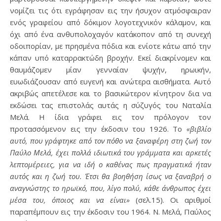
νομίζει τις ότι εγράφησαν εις την ήσυχον ατμόσφαιραν
ενός γραφείου από δόκιμον λογοτεχνικόν κάλαμον, και
όχι από ένα ανθυπολοχαγόν κατάκοπον από τη συνεχή
οδοιπορίαν, με πρησμένα πόδια και ενίοτε κάτω από την
κάπαν υπό καταρρακτώδη βροχήν. Εκεί διακρίνομεν και
θαυμάζομεν μίαν γενναίαν ψυχήν, ηρωικήν,
ευωδιάζουσαν από ευγενή και ανώτερα αισθήματα. Αυτό
ακριβώς απετέλεσε και το βασικώτερον κίνητρον δια να
εκδώσει τας επιστολάς αυτάς η σύζυγός του Ναταλία
Μελά. Η ίδια γράφει εις τον πρόλογον τον
προτασσόμενον εις την έκδοσιν του 1926. Το
«βιβλίο
αυτό, που γράφτηκε από τον πόθο να ξαναφέρη στη ζωή τον
Παύλο Μελά, έχει πολλά ιδιωτικά του γράμματα και αρκετές
λεπτομέρειες, για να ιδή ο καθένας πως πραγματικά ήταν
αυτός και η ζωή του. Έτσι θα βοηθήση ίσως να ξαναβρή ο
αναγνώστης το ηρωϊκό, που, λίγο πολύ, κάθε άνθρωπος έχει
μέσα του, όποιος και να είναι»
(σελ.15). Οι αριθμοί
παραπέμπουν εις την έκδοσιν του 1964. Ν. Μελά, Παύλος