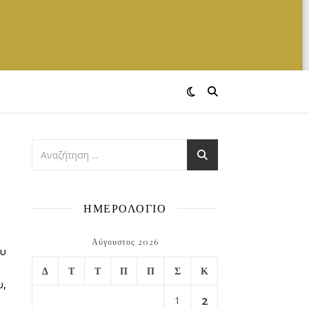
ΗΜΕΡΟΛΟΓΙΟ
Αύγουστος 2026
ου
Δ
Τ
Τ
Π
Π
Σ
Κ
υ,
1
2