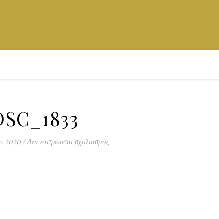
DSC_1833
στο DSC_1833
ου 2020
/
Δεν επιτρέπεται σχολιασμός