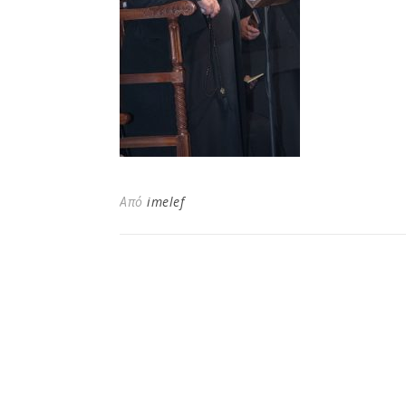
Από
imelef