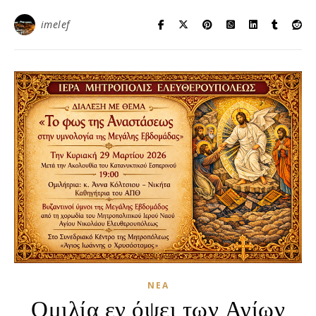
imelef
ΝΈΑ
Ομιλία εν όψει των Αγίων