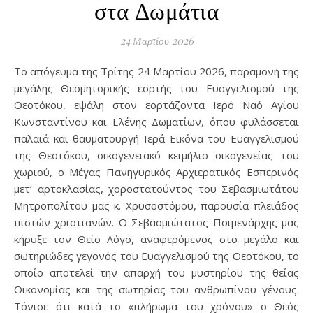
στα Δωμάτια
24 Μαρτίου 2026
Το απόγευμα της Τρίτης 24 Μαρτίου 2026, παραμονή της
μεγάλης Θεομητορικής εορτής του Ευαγγελισμού της
Θεοτόκου, εψάλη στον εορτάζοντα Ιερό Ναό Αγίου
Κωνσταντίνου και Ελένης Δωματίων, όπου φυλάσσεται
παλαιά και θαυματουργή Ιερά Εικόνα του Ευαγγελισμού
της Θεοτόκου, οικογενειακό κειμήλιο οικογενείας του
χωριού, ο Μέγας Πανηγυρικός Αρχιερατικός Εσπερινός
μετ’ αρτοκλασίας, χοροστατούντος του Σεβασμιωτάτου
Μητροπολίτου μας κ. Χρυσοστόμου, παρουσία πλειάδος
πιστών χριστιανών. Ο Σεβασμιώτατος Ποιμενάρχης μας
κήρυξε τον Θείο Λόγο, αναφερόμενος στο μεγάλο και
σωτηριώδες γεγονός του Ευαγγελισμού της Θεοτόκου, το
οποίο αποτελεί την απαρχή του μυστηρίου της θείας
Οικονομίας και της σωτηρίας του ανθρωπίνου γένους.
Τόνισε ότι κατά το «πλήρωμα του χρόνου» ο Θεός