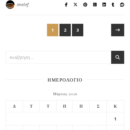
imelef
1
2
3
ΗΜΕΡΟΛΟΓΙΟ
Μάρτιος 2026
Δ
Τ
Τ
Π
Π
Σ
Κ
1