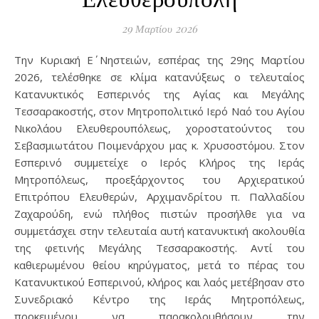
29 Μαρτίου 2026
Την Κυριακή Ε΄ Νηστειών, εσπέρας της 29ης Μαρτίου
2026, τελέσθηκε σε κλίμα κατανύξεως ο τελευταίος
Κατανυκτικός Εσπερινός της Αγίας και Μεγάλης
Τεσσαρακοστής, στον Μητροπολιτικό Ιερό Ναό του Αγίου
Νικολάου Ελευθερουπόλεως, χοροστατούντος του
Σεβασμιωτάτου Ποιμενάρχου μας κ. Χρυσοστόμου. Στον
Εσπερινό συμμετείχε ο Ιερός Κλήρος της Ιεράς
Μητροπόλεως, προεξάρχοντος του Αρχιερατικού
Επιτρόπου Ελευθερών, Αρχιμανδρίτου π. Παλλαδίου
Ζαχαρούδη, ενώ πλήθος πιστών προσήλθε για να
συμμετάσχει στην τελευταία αυτή κατανυκτική ακολουθία
της φετινής Μεγάλης Τεσσαρακοστής. Αντί του
καθιερωμένου θείου κηρύγματος, μετά το πέρας του
Κατανυκτικού Εσπερινού, κλήρος και λαός μετέβησαν στο
Συνεδριακό Κέντρο της Ιεράς Μητροπόλεως,
προκειμένου να παρακολουθήσουν την