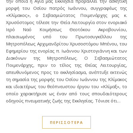
την οποία η Αγία μας Εκκλησία προβάλλει την ασκητική
μορφή του Οσίου πατρός Ιωάννου, συγγραφέως της
«Κλίμακος», ο Σεβασμιώτατος Ποιμενάρχης μας κ.
Χρυσόστομος τέλεσε την Θεία Λειτουργία στον ενοριακό
Ιερό Ναό Κοιμήσεως Θεοτόκου Ακροβουνίου,
πλαισιωμένος υπό του Πρωτοσυγκέλλου της
Μητροπόλεως Αρχιμανδρίτου Χρυσοστόμου Μπένου, του
Εφημερίου της ενορίας π. Ιωάννου Χριστογιάννη και των
Διακόνων της Μητροπόλεως. Ο Σεβασμιώτατος
Ποιμενάρχης, πριν το τέλος της Θείας Λειτουργίας,
απευθυνόμενος προς το εκκλησίασμα, ανέπτυξε εκτενώς
τη σημασία της μορφής του Οσίου Ιωάννου της Κλίμακος
και ιδιαιτέρως του θεόπνευστου έργου του «Κλίμαξ», το
οποίο χαρακτήρισε ως έναν από τους σπουδαιότερους
οδηγούς πνευματικής ζωής της Εκκλησίας. Τόνισε ότι…
ΠΕΡΙΣΣΌΤΕΡΑ