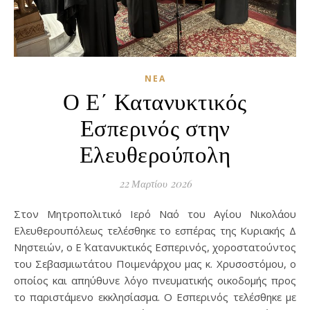
ΝΈΑ
Ο Ε΄ Κατανυκτικός
Εσπερινός στην
Ελευθερούπολη
22 Μαρτίου 2026
Στον Μητροπολιτικό Ιερό Ναό του Αγίου Νικολάου
Ελευθερουπόλεως τελέσθηκε το εσπέρας της Κυριακής Δ΄
Νηστειών, ο Ε΄ Κατανυκτικός Εσπερινός, χοροστατούντος
του Σεβασμιωτάτου Ποιμενάρχου μας κ. Χρυσοστόμου, ο
οποίος και απηύθυνε λόγο πνευματικής οικοδομής προς
το παριστάμενο εκκλησίασμα. Ο Εσπερινός τελέσθηκε με