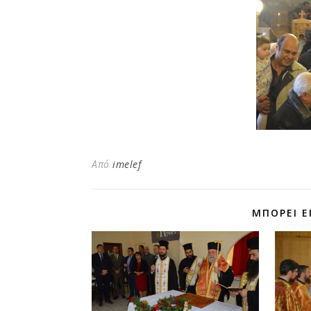
Από
imelef
ΜΠΟΡΕΊ Ε