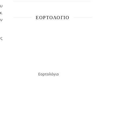
ου
κ.
ΕΟΡΤΟΛΌΓΙΟ
ον
ης
Εορτολόγιο