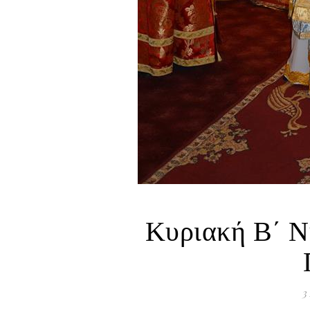
Κυριακή Β΄ Ν
3