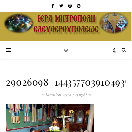
29026098_1443577039104935
11 Μαρτίου 2018
/
0 σχόλια