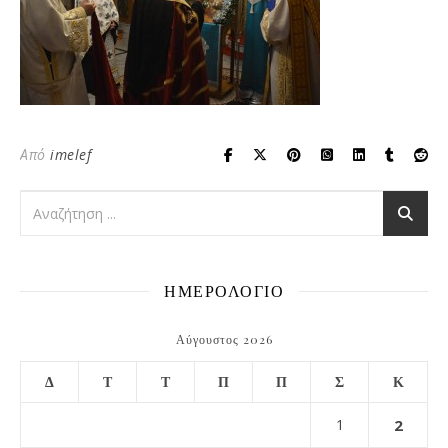
Από
imelef
ΗΜΕΡΟΛΟΓΙΟ
Αύγουστος 2026
Δ
Τ
Τ
Π
Π
Σ
Κ
1
2