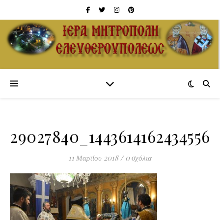
29027840_1443614162434556
11 Μαρτίου 2018
/
0 σχόλια