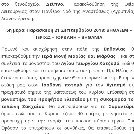
στο ξενοδοχείο.
Δείπνο
. Παρακολούθηση της Θεία
Λειτουργίας στον Πανίερο Ναό της Αναστάσεως (Αγρυπνία
Διανυκτέρευση.
5η μέρα: Παρασκευή 21 Σεπτεμβρίου 2018
:
ΒΗΘΛΕΕΜ –
ΙΕΡΙΧΩ – ΙΟΡΔΑΝΗ – ΒΗΘΑΝΙΑ
Πρωινό και αναχώρηση στην πόλη της
Βηθανίας
, θ
επισκεφθούμε την
Ιερά Μονή Μαρίας και Μάρθας
και στ
συνέχεια το μοναστήρι του
Αγίου Γεωργίου
Χοτζεβά
. Εδώ 
επισκεφθούμε και το σπήλαιο όπου ασκήτεψε ο Πρ. Ηλίας κ
ήταν και ο τόπος προσευχής των Θεοπατόρων Ιωακείμ. Επόμε
στάση μας στον
Ιορδάνη ποταμό
για τον
Αγιασμό
σ
πραγματικό σημείο της Βαπτίσεως του Κυρίου. Επίσκεψη σ
μοναστήρι του Προφήτου Ελισαίου
με τη
συκομορέα το
τελώνη Ζακχαίου
. Θα ανηφορίσουμε για το
Σαραντάρι
όρος, εδώ που ο Κύριος έζησε 40 ημέρες με νηστεία κ
προσευχή πριν την έναρξη του κοσμοσωτήριου έργου Το
Εφόσον το επιτρέπουν οι συνθήκες, θα επισκεφθούμε τ