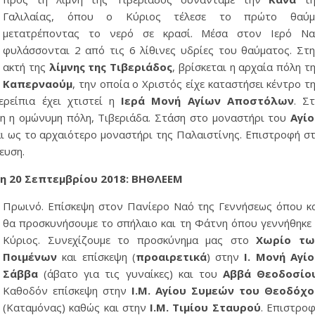
Γαλιλαίας, όπου ο Κύριος τέλεσε το πρώτο θαύμ
μετατρέποντας το νερό σε κρασί. Μέσα στον Ιερό Να
φυλάσσονται 2 από τις 6 λίθινες υδρίες του θαύματος. Στ
ακτή της
λίμνης της Τιβεριάδος
, βρίσκεται η αρχαία πόλη τ
Καπερναούμ
, την οποία ο Χριστός είχε καταστήσει κέντρο τ
ρείπια έχει χτιστεί η
Ιερά Μονή
Αγίων Αποστόλων
. Σ
ένη η ομώνυμη πόλη, Τιβεριάδα. Στάση στο μοναστήρι του
Αγί
ι ως το αρχαιότερο μοναστήρι της Παλαιστίνης. Επιστροφή σ
ευση.
τη 20 Σεπτεμβρίου 2018
:
ΒΗΘΛΕΕΜ
Πρωινό. Επίσκεψη στον Πανίερο Ναό της Γεννήσεως όπου κ
θα προσκυνήσουμε το σπήλαιο και τη Φάτνη όπου γεννήθηκε
Κύριος. Συνεχίζουμε το προσκύνημα μας στο
Χωρίο τω
Ποιμένων
και επίσκεψη (
προαιρετικά
) στην
Ι. Μονή
Αγί
Σάββα
(άβατο για τις γυναίκες) και του
Αββά Θεοδοσίου
Καθοδόν επίσκεψη στην
Ι.Μ. Αγίου Συμεών του Θεοδόχο
(Καταμόνας) καθώς και στην
Ι.Μ. Τιμίου Σταυρού
. Επιστρο