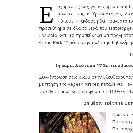
Ε
υχαρίστως σας γνωρίζομεν ότι η Ιερ
πο­λί­του μας κ. Χρυσοστόμου, δ
Τόπους.
Η εκδρομή θα πραγματοποι
προσκύνημα σε όλα τα ιερά του Πατριαρχεί
Γαλιλαία κλπ.
Το προσκύνημα θα πραγματοποι
Grand Park 4* μέσα στην πόλη της Βηθλεέμ, μ
Π
1η μέρα: Δευτέρα 17 Σεπτεμβρίο
Συγκέντρωση στις 06:30 στην Ελευθερούπολ
με πτήση της Aegean Airlines πετάμε για Τε
του Ben Gurion και μεταφορά στη Βηθλεέμ. 
2η μέρα: Τρίτη 18 Σε
Πρωινό. 
Πατριαρ
Πατριάρχη