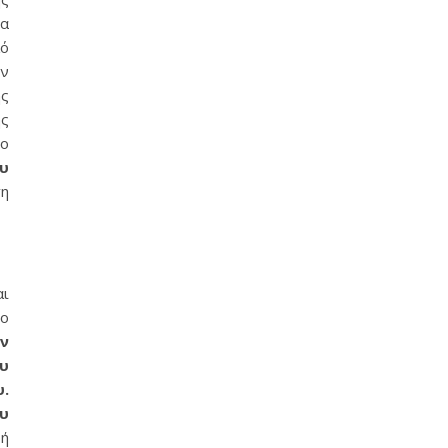
α
ό
ην
ης
ης
το
ου
τη
αι
 ο
ν
ου
.
υ
φή