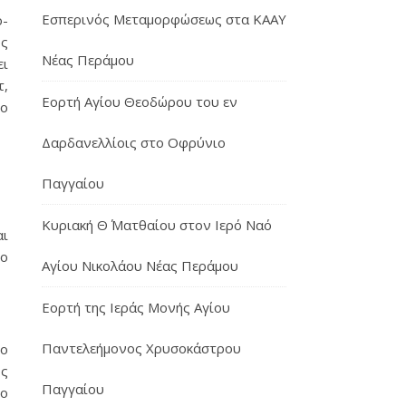
Εσπερινός Μεταμορφώσεως στα ΚΑΑΥ
ο­
υς
Νέας Περάμου
ει
τ,
Εορτή Αγίου Θεοδώρου του εν
ίο
Δαρδανελλίοις στο Οφρύνιο
Παγγαίου
Κυριακή Θ΄ Ματθαίου στον Ιερό Ναό
αι
ιο
Αγίου Νικολάου Νέας Περάμου
Εορτή της Ιεράς Μονής Αγίου
Παντελεήμονος Χρυσοκάστρου
το
ς
Παγγαίου
ρο