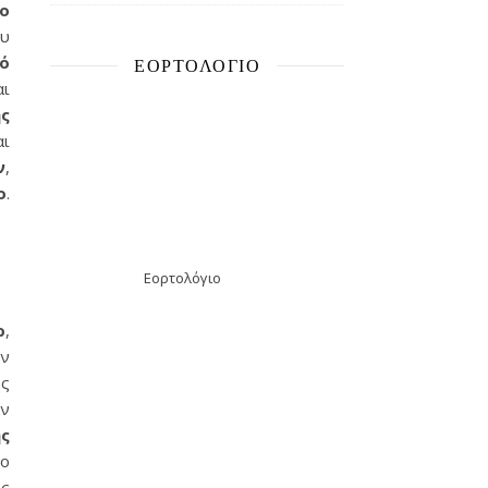
ο
ου
ό
ΕΟΡΤΟΛΌΓΙΟ
αι
ς
αι
ν
,
ο
.
Εορτολόγιο
ρ
,
ην
ς
αν
ς
μο
ς