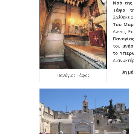
Ναό της
Τάφο
, 
βρέθηκε 
Του Μαρ
Άννας. Ε
Παναγία
του
μνήσ
το
Υπερ
Διανυκτέρ
3η μέ
Πανάγιος Τάφος