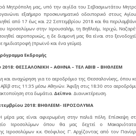
ά Μητρόπολη μας, υ­πό την αιγί­δα του Σε­βα­σμιωτάτου Μη­τρ
ιοργανώνει εξαήμερο προσκυνηματικό οδοιπορικό στους Αγίο
ηθεί από 17 έως και 22 Σεπτεμβρίου 2018 και θα περιλαμβάν
ου Ιεροσολύμων στην Ιερουσαλήμ, τη Βηθλεέμ, Ιεριχώ, Ναζαρέ
ηθεί αεροπορικώς, η δε διαμονή μας θα είναι στο ξενοδοχε
ε ημιδιατροφή (πρωϊνό και ένα γεύμα).
ρόγραμμα Εκδρομής
υ 2018
: ΘΕΣΣΑΛΟΝΙΚΗ – ΑΘΗΝΑ – ΤΕΛ ΑΒΙΒ – ΒΗΘΛΕΕΜ
η και αναχώρηση για το αεροδρόμιο της Θεσσαλονίκης, όπου κ
λ Αβίβ στις 11:35 μέσω Αθηνών. Άφιξη στις 18:30 στο αεροδρόμ
Τακτοποίηση στα δωμάτια.
Δείπνο
. Διανυκτέρευση.
πτεμβρίου 2018
:
ΒΗΘΛΕΕΜ-
ΙΕΡΟΣΟΛΥΜΑ
Η μέρα μας είναι αφιερωμένη στην παλιά πόλη. Επίσκεψη σ
χείο Ιεροσολύμων όπου θα μας δεχτεί ο Μακαριότατο
ς Ιεροσολύμων κ.κ. Θεόφιλος Γ’. Αρχίζοντας από τον Πανίε