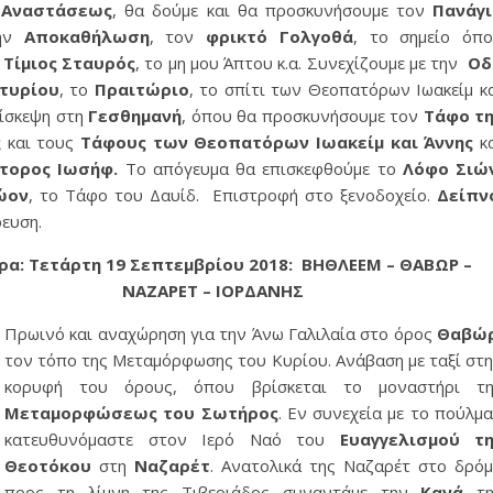
 Αναστάσεως
, θα δούμε και θα προσκυνήσουμε τον
Πανάγι
την
Αποκαθήλωση
, τον
φρικτό
Γολγοθά
, το σημείο όπ
ο
Τίμιος Σταυρός
, το μη μου Άπτου κ.α. Συνεχίζουμε με την
Οδ
τυρίου
, το
Πραιτώριο
, το σπίτι των Θεοπατόρων Ιωακείμ κ
πίσκεψη στη
Γεσθημανή
, όπου θα προσκυνήσουμε τον
Τάφο τη
ς
και τους
Τάφους των Θεοπατόρων Ιωακείμ και Άννης
κ
τορος Ιωσήφ.
Το απόγευμα θα επισκεφθούμε το
Λόφο Σιώ
ώον
, το Τάφο του Δαυίδ. Επιστροφή στο ξενοδοχείο.
Δείπν
ευση.
ρα: Τετάρτη 19 Σεπτεμβρίου 2018
:
ΒΗΘΛΕΕΜ
– ΘΑΒΩΡ –
ΝΑΖΑΡΕΤ – ΙΟΡΔΑΝΗΣ
Πρωινό και αναχώρηση για την Άνω Γαλιλαία στο όρος
Θαβώ
τον τόπο της Μεταμόρφωσης του Κυρίου. Ανάβαση με ταξί στ
κορυφή του όρους, όπου βρίσκεται το μοναστήρι τη
Μεταμορφώσεως του Σωτήρος
. Εν συνεχεία με το πούλμ
κατευθυνόμαστε στον Ιερό Ναό του
Ευαγγελισμού τη
Θεοτόκου
στη
Ναζαρέτ
. Ανατολικά της Ναζαρέτ στο δρό
προς τη λίμνη της Τιβεριάδος συναντάμε την
Κανά
τη