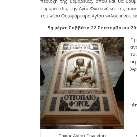
περιοχή της Σαμάρειας, όπου και θα δούμ
Σαμαρείτιδα, την Αγία Φωτεινή και της απε
του νέου Οσιομάρτυρα Αγίου Φιλούμενου εκ
5η μέρα: Σαββάτο 22 Σεπτεμβρίου 20
Πρ
αν
το
αε
Άφ
Δη
Τάφος Αγίου Γεωργίου