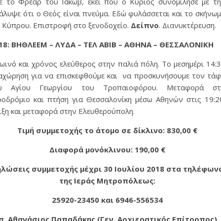
ε το Φρέαρ του Ιακώβ, εκεί που ο Κύριος συνομίλησε με τ
κάλυψε ότι ο Θεός είναι πνεύμα. Εδώ φυλάσσεται και το σκήνω
 Κύπρου. Επιστροφή στο ξενοδοχείο.
Δείπνο
. Διανυκτέρευση.
18
:
ΒΗΘΛΕΕΜ
– ΛΥΔΑ –
ΤΕΛ ΑΒΙΒ – ΑΘΗΝΑ –
ΘΕΣΣΑΛΟΝΙΚΗ
ωινό και χρόνος ελεύθερος στην παλιά πόλη. Το μεσημέρι 14:
αχώρηση για να επισκεφθούμε και να προσκυνήσουμε τον τά
υ Αγίου Γεωργίου του Τροπαιοφόρου. Μεταφορά στ
ροδρόμιο και πτήση για Θεσσαλονίκη μέσω Αθηνών στις 19:2
ιξη και μεταφορά στην Ελευθερούπολη.
Τιμή συμμετοχής το άτομο σε δίκλινο: 830,00 €
Διαφορά μονόκλινου: 190,00 €
λώσεις συμμετοχής μέχρι 30 Ιουλίου 2018 στα τηλέφων
της Ιεράς Μητροπόλεως:
25920-23450 και 6946-556534
π. Αθανάσιος Παπαδάκης (Γεν. Αρχιερατικός Επίτροπος)