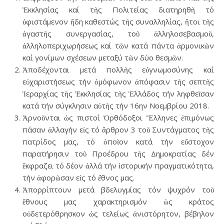
Ἐκκλησίας καί τῆς Πολιτείας διατηρηθῆ τό
ὑφιστάμενον ἤδη καθεστώς τῆς συναλληλίας, ἤτοι τῆς
ἀγαστῆς συνεργασίας, τοῦ ἀλληλοσεβασμοῦ,
ἀλληλοπεριχωρήσεως καί τῶν κατά πάντα ἁρμονικῶν
καί γονίμων σχέσεων μεταξύ τῶν δύο θεσμῶν.
Ἀποδέχονται μετά πολλῆς εὐγνωμοσύνης καί
εὐχαριστήσεως τήν ὁμόφωνον ἀπόφασιν τῆς σεπτῆς
Ἱεραρχίας τῆς Ἐκκλησίας τῆς Ἑλλάδος τήν ληφθεῖσαν
κατά τήν σύγκλησιν αὐτῆς τήν 16ην Νοεμβρίου 2018.
Ἀρνοῦνται ὡς πιστοί Ὀρθόδοξοι Ἕλληνες ἐπιμόνως
πάσαν ἀλλαγήν εἰς τό ἄρθρον 3 τοῦ Συντάγματος τῆς
πατρίδος μας, τό ὁποῖον κατά τήν εὔστοχον
παρατήρησιν τοῦ Προέδρου τῆς Δημοκρατίας δέν
ἔκφραζει τό δέον ἀλλά τήν ἱστορικήν πραγματικότητα,
τήν ἀφορῶσαν εἰς τό ἔθνος μας.
Ἀπορρίπτουν μετά βδελυγμίας τόν ψυχρόν τοῦ
ἔθνους μας χαρακτηρισμόν ὡς κράτος
οὐδετερόθρησκον ὡς τελείως ἀνιστόρητον, βέβηλον