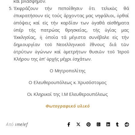
καί βλάσφημον.
Ἐκφράζουν τήν πεποίθησιν ὅτι τελικῶς θά
ἐπικρατήσουν εἰς τούς ἄρχοντας μας νηφάλιοι, ὀρθαί
ἀπόψεις καί εἰς τήν καρδίαν των ἀγαθά αἰσθήματα
ὑπέρ τῆς πατρώας θρησκείας, τῆς ἁγίας μας
Ἐκκλησίας, ἡ ὁποία τά μέγιστα συνέβαλε εἰς τήν
δημιουργίαν τοῦ Νεοελληνικοῦ ἔθνους διά τῶν
ἀτρύτων ἀγώνων καί ἀμετρήτων θυσιῶν τοῦ Ἱεροῦ
Κλήρου της ἀπ’ ἀρχῆς μέχρι ἐσχάτων.
Ο Μητροπολίτης
Ο Ελευθερουπόλεως κ. Χρυσόστομος
Οι Κληρικοί της Ι.Μ Ελευθερουπόλεως
Φωτογραφικό υλικό
Από
imelef