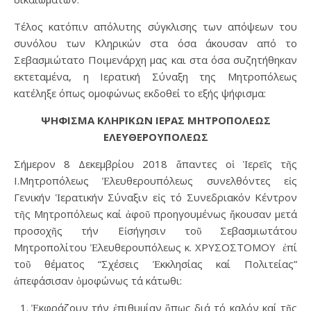
Τέλος κατόπιν απόλυτης σύγκλισης των απόψεων του
συνόλου των Κληρικών στα όσα άκουσαν από το
Σεβασμιώτατο Ποιμενάρχη μας και στα όσα συζητήθηκαν
εκτεταμένα, η Ιερατική Σύναξη της Μητροπόλεως
κατέληξε όπως ομοφώνως εκδοθεί το εξής ψήφισμα:
ΨΗΦΙΣΜΑ ΚΛΗΡΙΚΩΝ ΙΕΡΑΣ ΜΗΤΡΟΠΟΛΕΩΣ
ΕΛΕΥΘΕΡΟΥΠΟΛΕΩΣ
Σήμερον 8 Δεκεμβρίου 2018 ἅπαντες οἱ Ἱερεῖς τῆς
Ι.Μητροπόλεως Ἐλευθερουπόλεως συνελθόντες εἰς
Γενικήν Ἱερατικήν Σύναξιν εἰς τό Συνεδριακόν Κέντρον
τῆς Μητροπόλεως καί ἀφοῦ προηγουμένως ἤκουσαν μετά
προσοχῆς τήν Εἰσήγησιν τοῦ Σεβασμιωτάτου
Μητροπολίτου Ἐλευθερουπόλεως κ. ΧΡΥΣΟΣΤΟΜΟΥ ἐπί
τοῦ θέματος “Σχέσεις Ἐκκλησίας καί Πολιτείας”
ἀπεφάσισαν ὁμοφώνως τά κάτωθι:
Ἐκφράζουν τήν ἐπιθυμίαν ὅπως διά τό καλόν καί τῆς