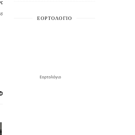
ως
46
ΕΟΡΤΟΛΌΓΙΟ
Εορτολόγιο