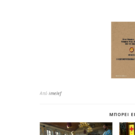
Από
imelef
ΜΠΟΡΕΊ Ε