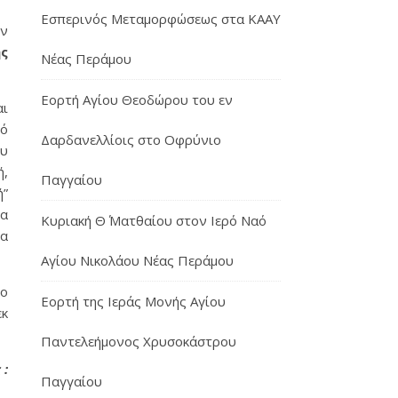
Εσπερινός Μεταμορφώσεως στα ΚΑΑΥ
ην
ης
Νέας Περάμου
Εορτή Αγίου Θεοδώρου του εν
αι
τό
Δαρδανελλίοις στο Οφρύνιο
ου
ή,
Παγγαίου
ή”
θα
Κυριακή Θ΄ Ματθαίου στον Ιερό Ναό
ια
Αγίου Νικολάου Νέας Περάμου
ιο
Εορτή της Ιεράς Μονής Αγίου
εκ
Παντελεήμονος Χρυσοκάστρου
 :
Παγγαίου