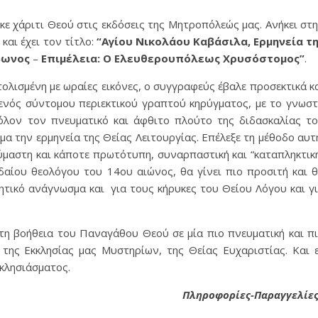
ε χάριτι Θεού στις εκδόσεις της Μητροπόλεώς μας. Ανήκει στ
και έχει τον τίτλο:
“Αγίου Νικολάου Καβάσιλα, Ερμηνεία τ
βωνος
–
Επιμέλεια: Ο Ελευθερουπόλεως Χρυσόστομος”
.
τολισμένη με ωραίες εικόνες, ο συγγραφεύς έβαλε προσεκτικά κ
ή ενός σύντομου περιεκτικού γραπτού κηρύγματος, με το γνωσ
όλον τον πνευματικό και άφθιτο πλούτο της διδασκαλίας τ
α την ερμηνεία της Θείας Λειτουργίας. Επέλεξε τη μέθοδο αυτ
οθαύμαστη και κάποτε πρωτότυπη, συναρπαστική και “καταπληκτικ
δαίου θεολόγου του 14ου αιώνος, θα γίνει πιο προσιτή και 
ητικό ανάγνωσμα και για τους κήρυκες του Θείου Λόγου και γ
τη βοήθεια του Παναγάθου Θεού σε μία πιο πνευματική και π
της Εκκλησίας μας Μυστηρίων, της Θείας Ευχαριστίας. Και 
κκλησιάσματος.
Πληροφορίες-Παραγγελίες