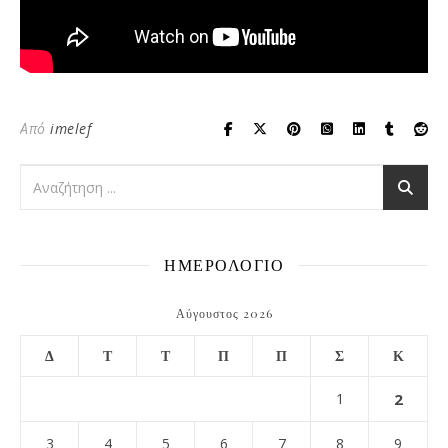
Από
imelef
ΗΜΕΡΟΛΟΓΙΟ
Αύγουστος 2026
Δ
Τ
Τ
Π
Π
Σ
Κ
1
2
3
4
5
6
7
8
9