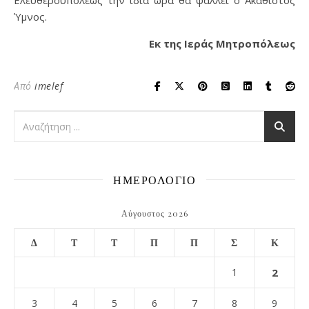
Ύμνος.
Εκ της Ιεράς Μητροπόλεως
Από
imelef
ΗΜΕΡΟΛΟΓΙΟ
Αύγουστος 2026
Δ
Τ
Τ
Π
Π
Σ
Κ
1
2
3
4
5
6
7
8
9