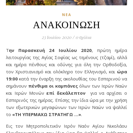
ΝΈΑ
ΑΝΑΚΟΙΝΩΣΗ
23 Ιουλίου 2020
/
0 σχόλια
Την Παρασκευή 24 Ιουλίου 2020
, πρώτη ημέρα
λειτουργίας της Αγίας Σοφίας ως τεμένους (τζαμί), αλλά
και ημέρα πένθους και οδύνης για όλη την Ορθοδοξία,
τον Χριστιανισμό και ολόκληρο τον Ελληνισμό, και
ώρα
19:00
κατά την έναρξη της ακολουθίας του Εσπερινού να
σημάνουν
πένθιμα οι καμπάνες
όλων των Ιερών Ναών
και Ιερών Μονών
επί δεκάλεπτον
για να αρχίσει ο
Εσπερινός της ημέρας. Επίσης την ίδια ώρα με την χρήση
των εξωτερικών μεγαφώνων των Ιερών Ναών να ψαλλεί
το
«ΤΗ ΥΠΕΡΜΑΧΩ ΣΤΡΑΤΗΓΩ …»
.
Εις τον Μητροπολιτικόν Ιερόν Ναόν Αγίου Νικολάου
Ελευθερουπόλεως την ίδια ώρα θα ψαλλεί ο Ακάθιστος