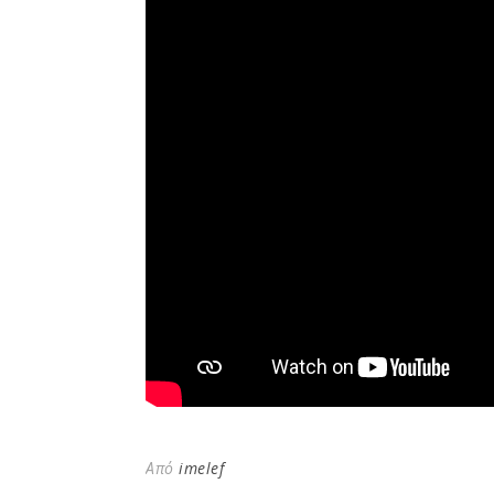
Από
imelef