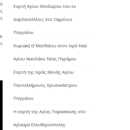
ρό
Εορτή Αγίου Θεοδώρου του εν
ως
ης
Δαρδανελλίοις στο Οφρύνιο
Παγγαίου
αι
ης
Κυριακή Θ΄ Ματθαίου στον Ιερό Ναό
Αγίου Νικολάου Νέας Περάμου
Εορτή της Ιεράς Μονής Αγίου
Παντελεήμονος Χρυσοκάστρου
Παγγαίου
Η εορτή της Αγίας Παρασκευής στο
Αγίασμα Ελευθερούπολης