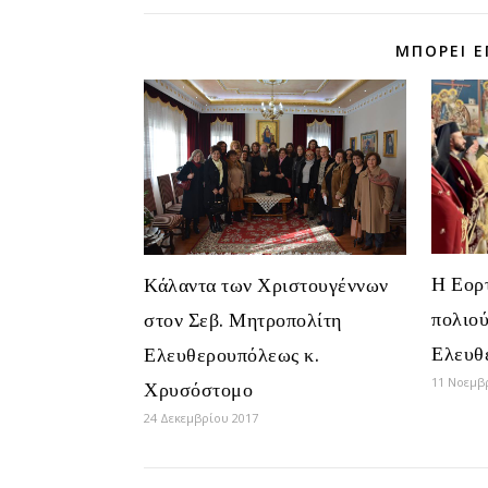
ΜΠΟΡΕΊ Ε
Η Εορ
Κάλαντα των Χριστουγέννων
πολιού
στον Σεβ. Μητροπολίτη
Ελευθ
Ελευθερουπόλεως κ.
11 Νοεμβ
Χρυσόστομο
24 Δεκεμβρίου 2017