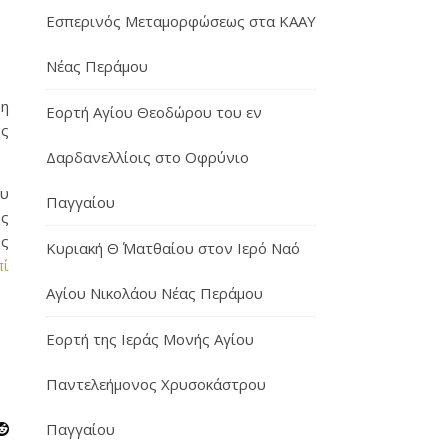
Εσπερινός Μεταμορφώσεως στα ΚΑΑΥ
Νέας Περάμου
 η
Εορτή Αγίου Θεοδώρου του εν
ης
Δαρδανελλίοις στο Οφρύνιο
ου
Παγγαίου
ης
ως
Κυριακή Θ΄ Ματθαίου στον Ιερό Ναό
πί
Αγίου Νικολάου Νέας Περάμου
Εορτή της Ιεράς Μονής Αγίου
Παντελεήμονος Χρυσοκάστρου
Παγγαίου