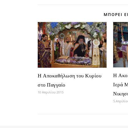
ΜΠΟΡΕΊ Ε
Η Ακο
Η Αποκαθήλωση του Κυρίου
Ιερά 
στο Παγγαίο
Νικησ
10 Απριλίου 2015
5 Απριλίο