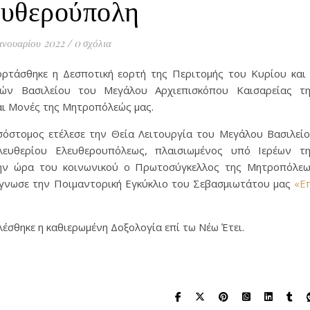
υθερούπολη
ανουαρίου 2022
/
0 σχόλια
ρτάσθηκε η Δεσποτική εορτή της Περιτομής του Κυρίου και
ών Βασιλείου του Μεγάλου Αρχιεπισκόπου Καισαρείας τ
και Μονές της Μητροπόλεώς μας.
όστομος ετέλεσε την Θεία Λειτουργία του Μεγάλου Βασιλεί
ευθερίου Ελευθερουπόλεως, πλαισιωμένος υπό Ιερέων τ
την ώρα του κοινωνικού ο Πρωτοσύγκελλος της Μητροπόλε
γνωσε την Ποιμαντορική Εγκύκλιο του Σεβασμιωτάτου μας
«E
έσθηκε η καθιερωμένη Δοξολογία επί τω Νέω Έτει.