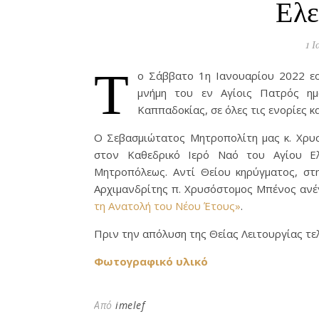
Ελε
1 Ι
Τ
ο Σάββατο 1η Ιανουαρίου 2022 εο
μνήμη του εν Αγίοις Πατρός ημ
Καππαδοκίας, σε όλες τις ενορίες 
Ο Σεβασμιώτατος Μητροπολίτη μας κ. Χρυσ
στον Καθεδρικό Ιερό Ναό του Αγίου Ελ
Μητροπόλεως. Αντί Θείου κηρύγματος, σ
Αρχιμανδρίτης π. Χρυσόστομος Μπένος ανέ
τη Aνατολή του Νέου Έτους»
.
Πριν την απόλυση της Θείας Λειτουργίας τελ
Φωτογραφικό υλικό
Από
imelef