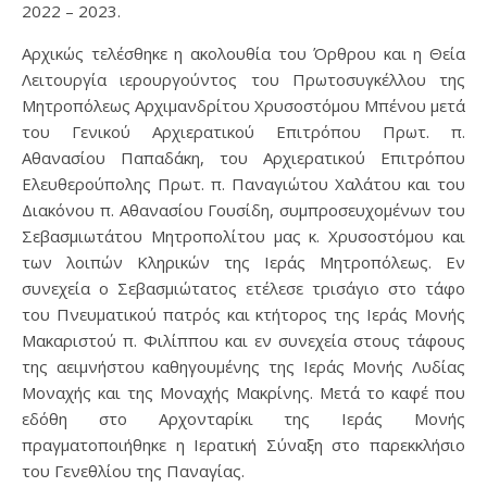
2022 – 2023.
Αρχικώς τελέσθηκε η ακολουθία του Όρθρου και η Θεία
Λειτουργία ιερουργούντος του Πρωτοσυγκέλλου της
Μητροπόλεως Αρχιμανδρίτου Χρυσοστόμου Μπένου μετά
του Γενικού Αρχιερατικού Επιτρόπου Πρωτ. π.
Αθανασίου Παπαδάκη, του Αρχιερατικού Επιτρόπου
Ελευθερούπολης Πρωτ. π. Παναγιώτου Χαλάτου και του
Διακόνου π. Αθανασίου Γουσίδη, συμπροσευχομένων του
Σεβασμιωτάτου Μητροπολίτου μας κ. Χρυσοστόμου και
των λοιπών Κληρικών της Ιεράς Μητροπόλεως. Εν
συνεχεία ο Σεβασμιώτατος ετέλεσε τρισάγιο στο τάφο
του Πνευματικού πατρός και κτήτορος της Ιεράς Μονής
Μακαριστού π. Φιλίππου και εν συνεχεία στους τάφους
της αειμνήστου καθηγουμένης της Ιεράς Μονής Λυδίας
Μοναχής και της Μοναχής Μακρίνης. Μετά το καφέ που
εδόθη στο Αρχονταρίκι της Ιεράς Μονής
πραγματοποιήθηκε η Ιερατική Σύναξη στο παρεκκλήσιο
του Γενεθλίου της Παναγίας.