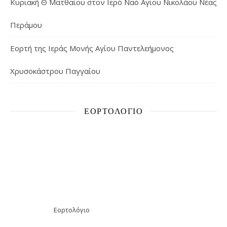
Κυριακή Θ΄ Ματθαίου στον Ιερό Ναό Αγίου Νικολάου Νέας
Περάμου
Εορτή της Ιεράς Μονής Αγίου Παντελεήμονος
Χρυσοκάστρου Παγγαίου
ΕΟΡΤΟΛΌΓΙΟ
Εορτολόγιο