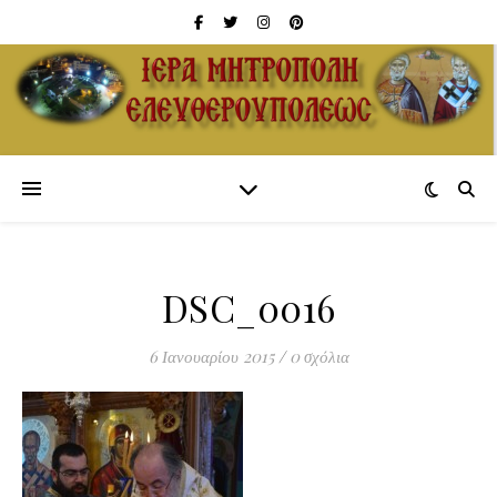
DSC_0016
6 Ιανουαρίου 2015
/
0 σχόλια