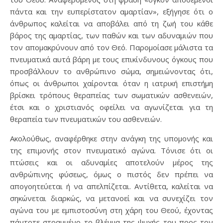
πάντα και την ευπερίστατον αμαρτίαν», εξήγησε ότι ο
άνθρωπος καλείται να αποβάλει από τη ζωή του κάθε
βάρος της αμαρτίας, των παθών και των αδυναμιών που
τον απομακρύνουν από τον Θεό. Παρομοίασε μάλιστα τα
πνευματικά αυτά βάρη με τους επικίνδυνους όγκους που
προσβάλλουν το ανθρώπινο σώμα, σημειώνοντας ότι,
όπως οι άνθρωποι χαίρονται όταν η ιατρική επιστήμη
βρίσκει τρόπους θεραπείας των σωματικών ασθενειών,
έτσι και ο χριστιανός οφείλει να αγωνίζεται για τη
θεραπεία των πνευματικών του ασθενειών.
Ακολούθως, αναφέρθηκε στην ανάγκη της υπομονής και
της επιμονής στον πνευματικό αγώνα. Τόνισε ότι οι
πτώσεις και οι αδυναμίες αποτελούν μέρος της
ανθρώπινης φύσεως, όμως ο πιστός δεν πρέπει να
απογοητεύεται ή να απελπίζεται. Αντίθετα, καλείται να
σηκώνεται διαρκώς, να μετανοεί και να συνεχίζει τον
αγώνα του με εμπιστοσύνη στη χάρη του Θεού, έχοντας
πάντοτε στραμμένο το βλέμμα της ψυχής του προς τον