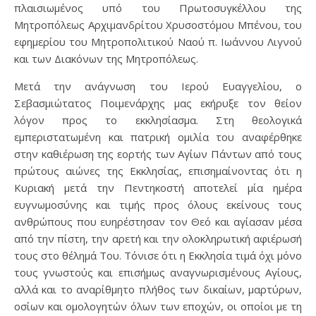
πλαισιωμένος υπό του Πρωτοσυγκέλλου της
Μητροπόλεως Αρχιμανδρίτου Χρυσοστόμου Μπένου, του
εφημερίου του Μητροπολιτικού Ναού π. Ιωάννου Λιγνού
και των Διακόνων της Μητροπόλεως.
Μετά την ανάγνωση του Ιερού Ευαγγελίου, ο
Σεβασμιώτατος Ποιμενάρχης μας εκήρυξε τον θείον
λόγον προς το εκκλησίασμα. Στη θεολογικά
εμπεριστατωμένη και πατρική ομιλία του αναφέρθηκε
στην καθιέρωση της εορτής των Αγίων Πάντων από τους
πρώτους αιώνες της Εκκλησίας, επισημαίνοντας ότι η
Κυριακή μετά την Πεντηκοστή αποτελεί μία ημέρα
ευγνωμοσύνης και τιμής προς όλους εκείνους τους
ανθρώπους που ευηρέστησαν τον Θεό και αγίασαν μέσα
από την πίστη, την αρετή και την ολοκληρωτική αφιέρωσή
τους στο θέλημά Του. Τόνισε ότι η Εκκλησία τιμά όχι μόνο
τους γνωστούς και επισήμως αναγνωρισμένους Αγίους,
αλλά και το αναρίθμητο πλήθος των δικαίων, μαρτύρων,
οσίων και ομολογητών όλων των εποχών, οι οποίοι με τη