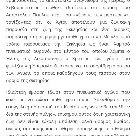
Ερμηνεύοντας το αποστολικό ανάγνωσμα της ημέρας, ο
Σεβασμιώτατος στάθηκε ιδιαίτερα στη φράση του
Αποστόλου Παύλου περί του «νέφους των μαρτύρων»,
τονίζοντας ότι οι Άγιοι αποτελούν μία ζωντανή
παρουσία στη ζωή της Εκκλησίας και ένα διαρκές
παράδειγμα προς μίμηση για κάθε χριστιανό. Με γλαφυρό
τρόπο παρουσίασε την Εκκλησία ως έναν λαμπρό
πνευματικό ουρανό, στο κέντρο του οποίου λάμπει ο
Ήλιος της Δικαιοσύνης, ο Χριστός, ενώ γύρω Του
φωτίζουν η Υπεραγία Θεοτόκος και τα αναρίθμητα άστρα
των Αγίων, τα οποία καθοδηγούν τους πιστούς στον
δρόμο της σωτηρίας.
Ιδιαίτερη έμφαση έδωσε στον πνευματικό αγώνα που
καλείται να δώσει κάθε χριστιανός. Υπενθύμισε την
ευαγγελική προτροπή του Κυρίου «αγωνίζεσθε εισελθείν
διά της στενής πύλης», επισημαίνοντας ότι η χριστιανική
ζωή δεν είναι εύκολη υπόθεση, αλλά δρόμος θυσίας,
αγώνα, υπομονής και σταθερής προσήλωσης στο θέλημα
του Θεού. Αναφερόμενος στη φράση «όγκον αποθέμενοι