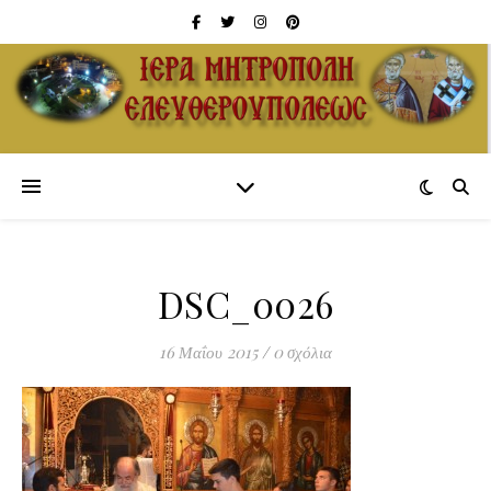
DSC_0026
16 Μαΐου 2015
/
0 σχόλια