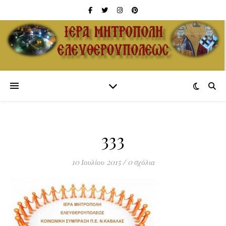
333
10 Ιουλίου 2015
/
0 σχόλια