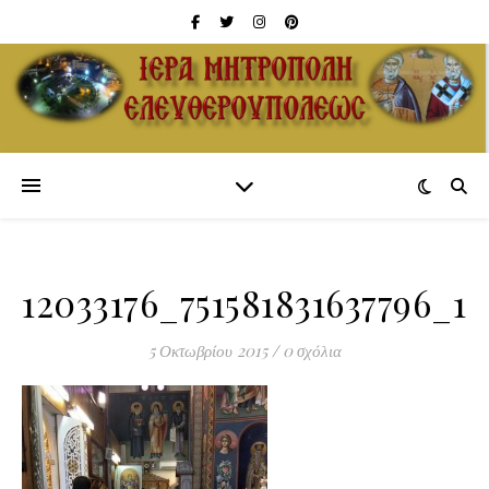
12033176_751581831637796_1
5 Οκτωβρίου 2015
/
0 σχόλια