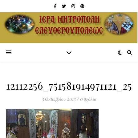
12112256_751581914971121_25
5 Οκτωβρίου 2015
/
0 σχόλια