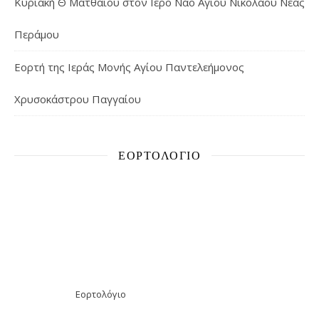
Κυριακή Θ΄ Ματθαίου στον Ιερό Ναό Αγίου Νικολάου Νέας
Περάμου
Εορτή της Ιεράς Μονής Αγίου Παντελεήμονος
Χρυσοκάστρου Παγγαίου
ΕΟΡΤΟΛΌΓΙΟ
Εορτολόγιο