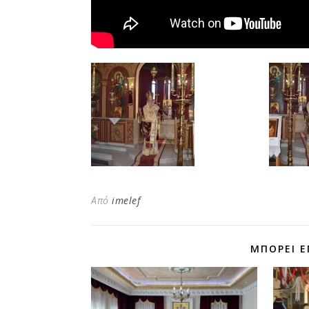
Από
imelef
ΜΠΟΡΕΊ Ε