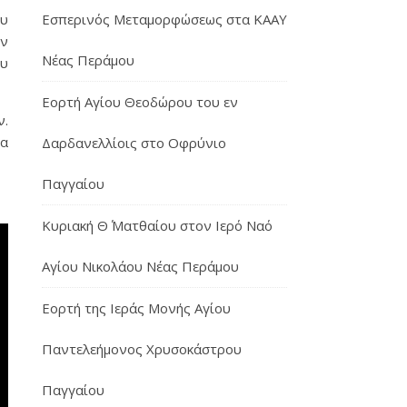
Εσπερινός Μεταμορφώσεως στα ΚΑΑΥ
ου
ην
Νέας Περάμου
ου
Εορτή Αγίου Θεοδώρου του εν
ν.
μα
Δαρδανελλίοις στο Οφρύνιο
Παγγαίου
Κυριακή Θ΄ Ματθαίου στον Ιερό Ναό
Αγίου Νικολάου Νέας Περάμου
Εορτή της Ιεράς Μονής Αγίου
Παντελεήμονος Χρυσοκάστρου
Παγγαίου