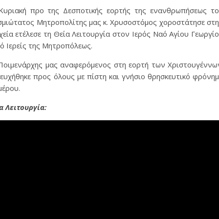
 Κυριακή προ της Δεσποτικής εορτής της ενανθρωπήσεως τ
σμιώτατος Μητροπολίτης μας κ. Χρυσοστόμος χοροστάτησε στ
εία ετέλεσε τη Θεία Λειτουργία στον Ιερός Ναό Αγίου Γεωργί
ό Ιερείς της Μητροπόλεως.
Ποιμενάρχης μας αναφερόμενος στη εορτή των Χριστουγέννω
ευχήθηκε προς όλους με πίστη και γνήσιο θρησκευτικό φρόνη
μέρου.
α Λειτουργία: