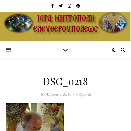
DSC_0218
30 Απριλίου 2016
/
0 σχόλια