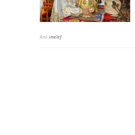
Από
imelef