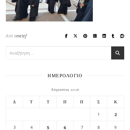
Από
imelef
ΗΜΕΡΟΛΟΓΙΟ
Αύγουστος 2026
Δ
Τ
Τ
Π
Π
Σ
Κ
1
2
3
4
5
6
7
8
9