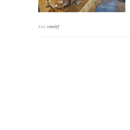
Από
imelef