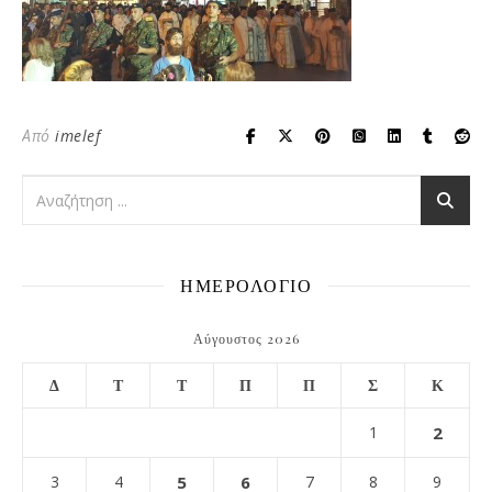
Από
imelef
ΗΜΕΡΟΛΟΓΙΟ
Αύγουστος 2026
Δ
Τ
Τ
Π
Π
Σ
Κ
1
2
3
4
5
6
7
8
9