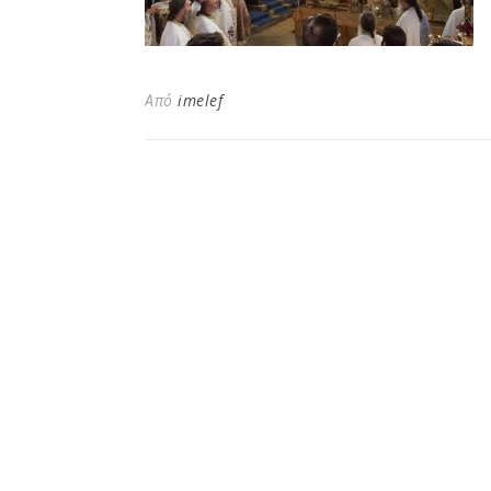
Από
imelef