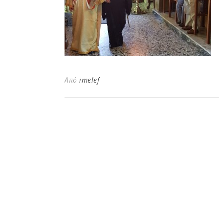
Από
imelef