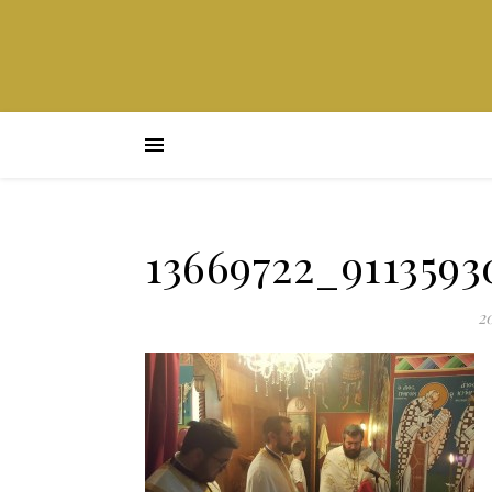
13669722_911359
20