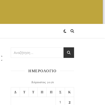
312842_n
ΗΜΕΡΟΛΟΓΙΟ
Αύγουστος 2026
Δ
Τ
Τ
Π
Π
Σ
Κ
1
2