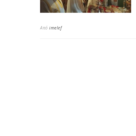
Από
imelef