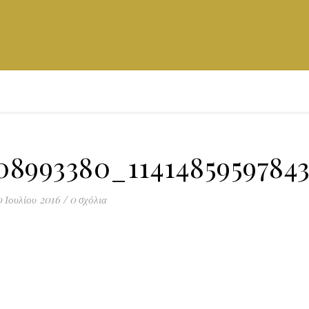
308993380_1141485959784
 Ιουλίου 2016
/
0 σχόλια