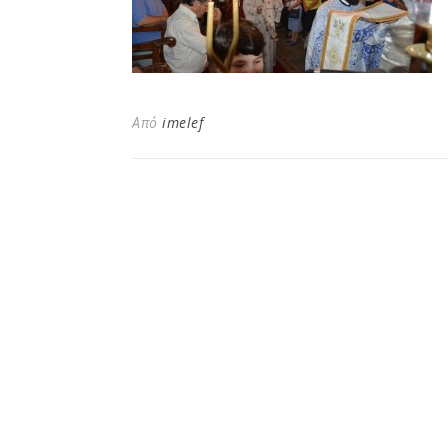
Από
imelef