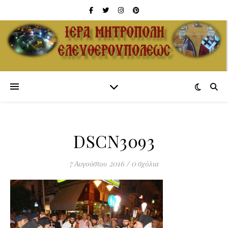
DSCN3093
7 Αυγούστου 2016
/
0 σχόλια