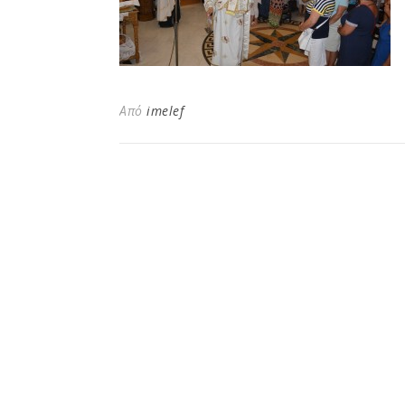
Από
imelef