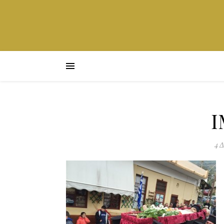
I
4 Δ