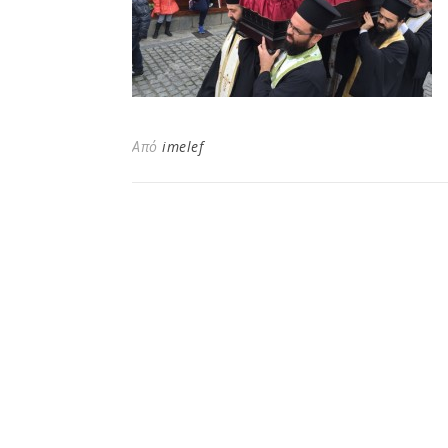
Από
imelef