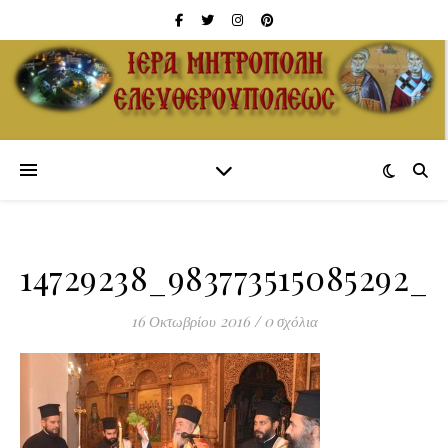
14729238_983773515085292_9
16 Οκτωβρίου 2016
/
0 σχόλια