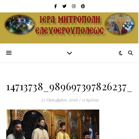
14713738_989697397826237_8
23 Οκτωβρίου 2016
/
0 σχόλια